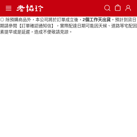
Search
◎ 除預購商品外，本公司將於訂單成立後，
2個工作天出貨
。預計到貨日
期請參閱【訂單確認通知信】，實際配達日期可能因天候、道路等宅配因
素提早或是延遲，造成不便敬請見諒。