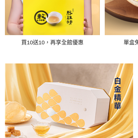
買10送10，再享全館優惠
單盒