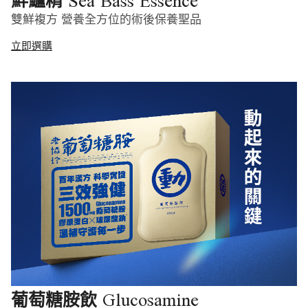
Sea Bass Essence
鮮鱸精
雙鮮複方 營養全方位的術後保養聖品
立即選購
Glucosamine
葡萄糖胺飲