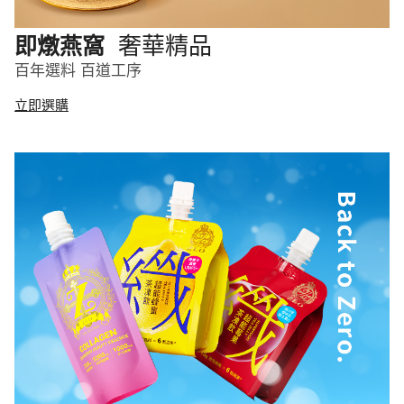
奢華精品
即燉燕窩
百年選料 百道工序
立即選購