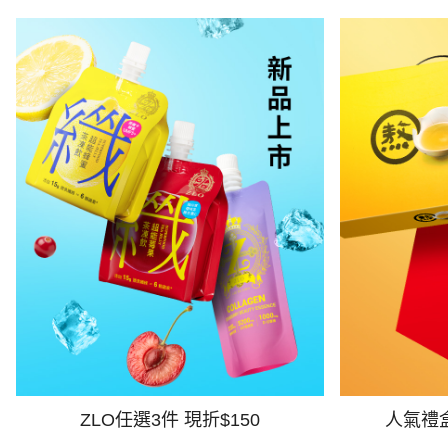
ZLO任選3件 現折$150
人氣禮盒