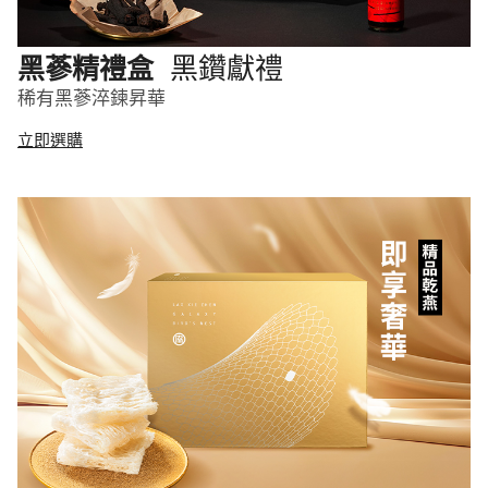
黑鑽獻禮
黑蔘精禮盒
稀有黑蔘淬鍊昇華
立即選購