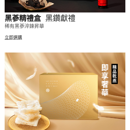
黑鑽獻禮
黑蔘精禮盒
稀有黑蔘淬鍊昇華
立即選購