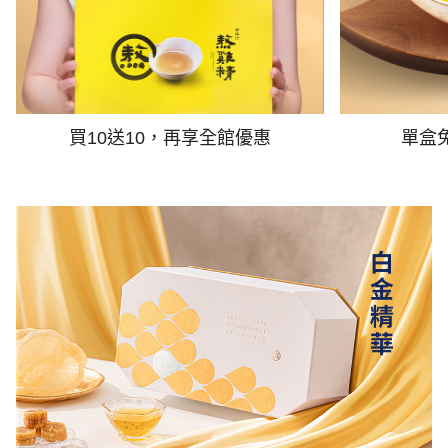
買10送10，再享全館優惠
單盒