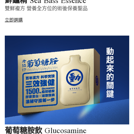
Sea Bass Essence
鮮鱸精
雙鮮複方 營養全方位的術後保養聖品
立即選購
Glucosamine
葡萄糖胺飲