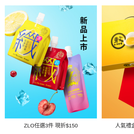
ZLO任選3件 現折$150
人氣禮盒