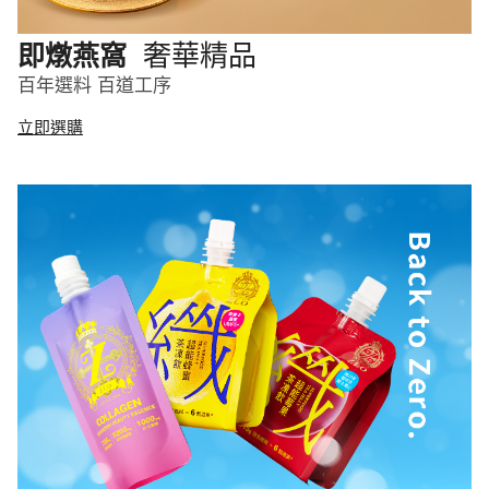
奢華精品
即燉燕窩
百年選料 百道工序
立即選購