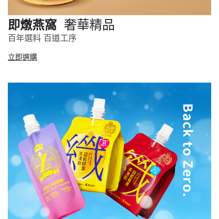
奢華精品
即燉燕窩
百年選料 百道工序
立即選購