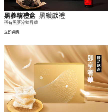
黑鑽獻禮
黑蔘精禮盒
稀有黑蔘淬鍊昇華
立即選購