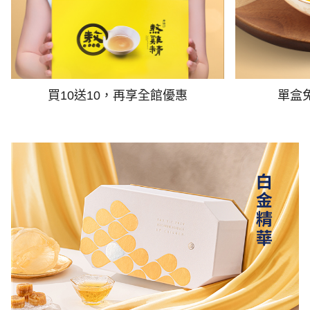
買10送10，再享全館優惠
單盒