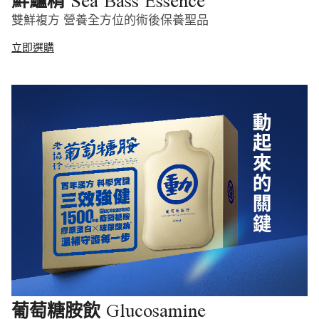
Sea Bass Essence
鮮鱸精
雙鮮複方 營養全方位的術後保養聖品
立即選購
Glucosamine
葡萄糖胺飲