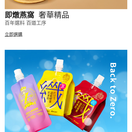
奢華精品
即燉燕窩
百年選料 百道工序
立即選購