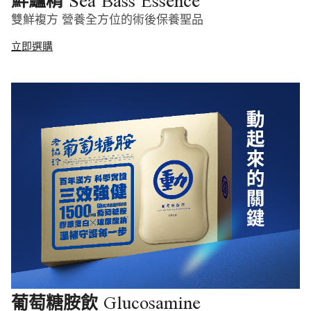
Sea Bass Essence
鮮鱸精
雙鮮複方 營養全方位的術後保養聖品
立即選購
Glucosamine
葡萄糖胺飲