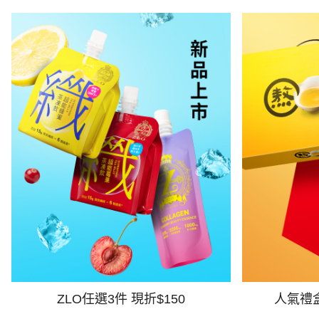
ZLO任選3件 現折$150
人氣禮盒