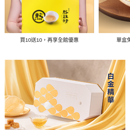
買10送10，再享全館優惠
單盒