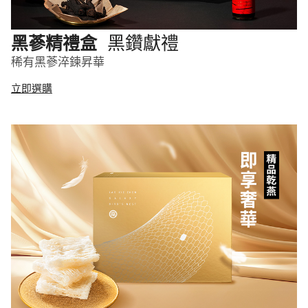
黑鑽獻禮
黑蔘精禮盒
稀有黑蔘淬鍊昇華
立即選購