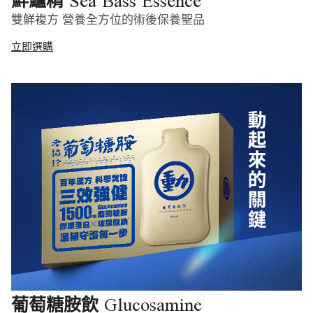
Sea Bass Essence
鮮鱸精
雙鮮複方 營養全方位的術後保養聖品
立即選購
Glucosamine
葡萄糖胺飲