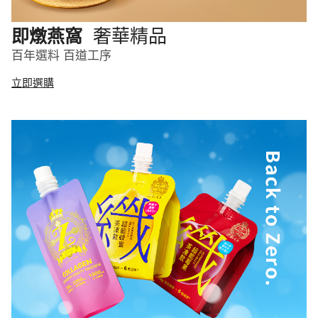
奢華精品
即燉燕窩
百年選料 百道工序
立即選購