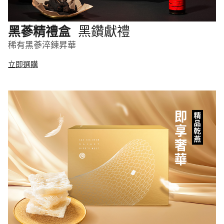
黑鑽獻禮
黑蔘精禮盒
稀有黑蔘淬鍊昇華
立即選購