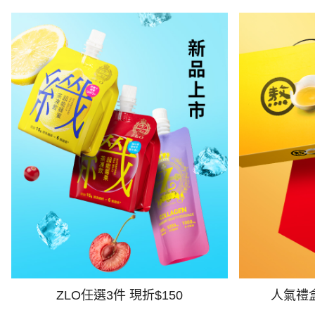
ZLO任選3件 現折$150
人氣禮盒