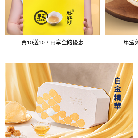
買10送10，再享全館優惠
單盒