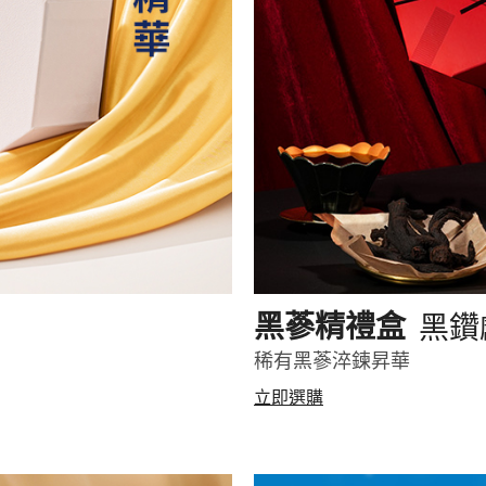
黑鑽
黑蔘精禮盒
稀有黑蔘淬鍊昇華
立即選購