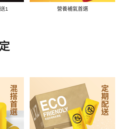
送1
營養補氣首選
定