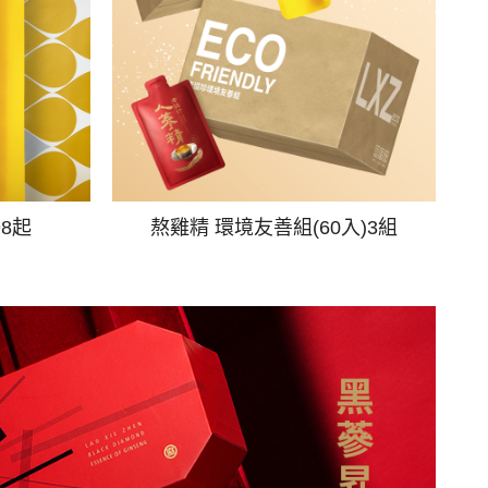
98起
熬雞精 環境友善組(60入)3組