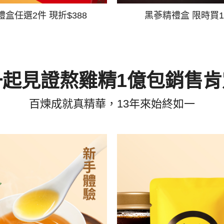
禮盒任選2件 現折$388
黑蔘精禮盒 限時買1
一起見證熬雞精1億包銷售肯
百煉成就真精華，13年來始終如一