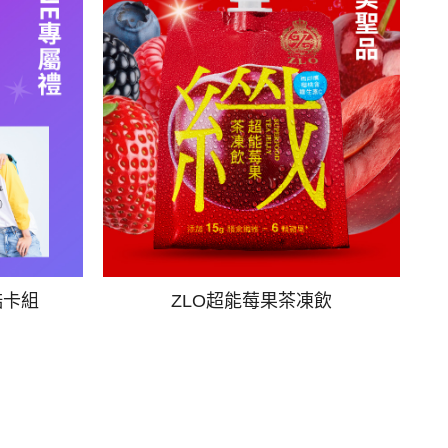
酷卡組
ZLO超能莓果茶凍飲