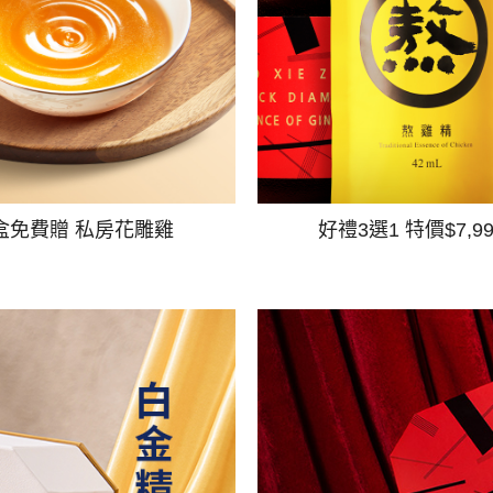
盒免費贈 私房花雕雞
好禮3選1 特價$7,9