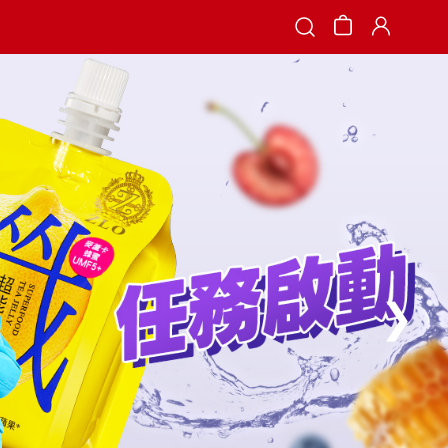
Search
❯