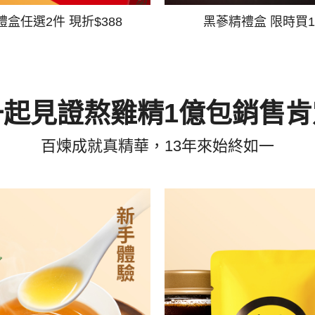
禮盒任選2件 現折$388
黑蔘精禮盒 限時買1
一起見證熬雞精1億包銷售肯
百煉成就真精華，13年來始終如一