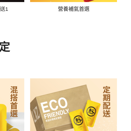
送1
營養補氣首選
定