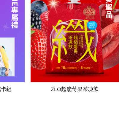
酷卡組
ZLO超能莓果茶凍飲