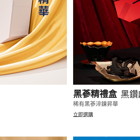
黑鑽
黑蔘精禮盒
稀有黑蔘淬鍊昇華
立即選購