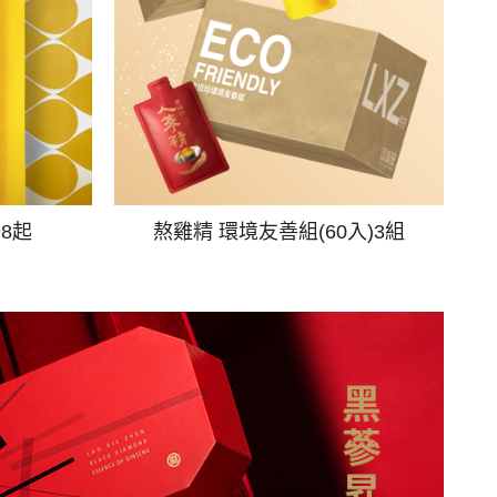
98起
熬雞精 環境友善組(60入)3組