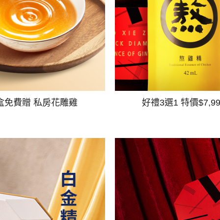
盒免費贈 私房花雕雞
好禮3選1 特價$7,9