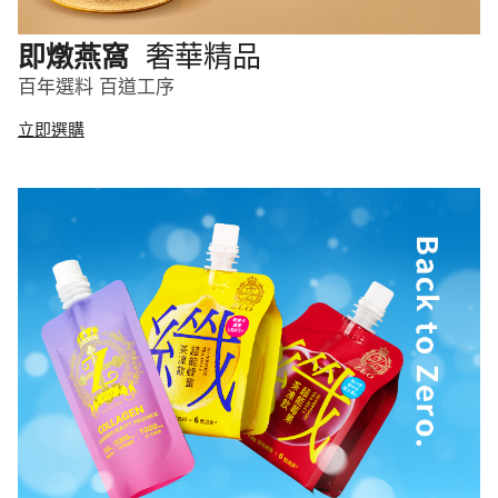
奢華精品
即燉燕窩
百年選料 百道工序
立即選購