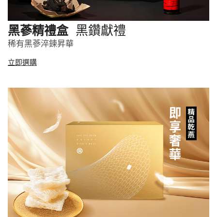
黑鑽獻禮
黑蔘精禮盒
稀有黑蔘淬鍊昇華
立即選購