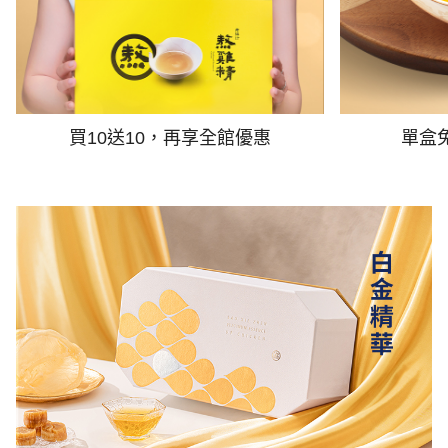
買10送10，再享全館優惠
單盒