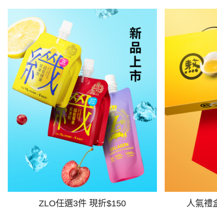
ZLO任選3件 現折$150
人氣禮盒