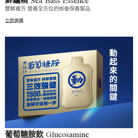
Sea Bass Essence
鮮鱸精
雙鮮複方 營養全方位的術後保養聖品
立即選購
Glucosamine
葡萄糖胺飲