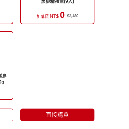
黑蔘精禮盒(9入)
0
NT$
$2,180
加購價
溪島
0g
直接購買