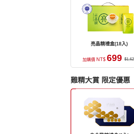
亮晶精禮盒(18入)
699
NT$
$1,62
加購價
雞精大賞 限定優惠