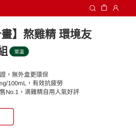
Search
畫】熬雞精 環境友
3組
常溫
認證，無外盒更環保
g/100mL，有效抗疲勞
場銷售No.1，滴雞精自用人氣好評