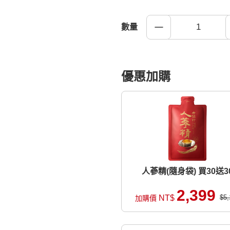
數量
優惠加購
人蔘精(隨身袋) 買30送3
2,399
NT$
$5,
加購價