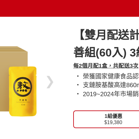
【雙月配送計
善組(60入) 
每2個月配1盒，共配送3次
‧ 榮獲國家健康食品
❯
‧ 支鏈胺基酸高達860m
‧ 2019~2024年市
1組優惠
$19,380