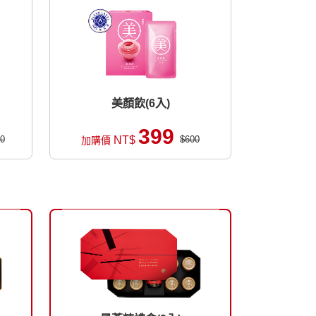
美顏飲(6入)
399
0
NT$
$600
加購價