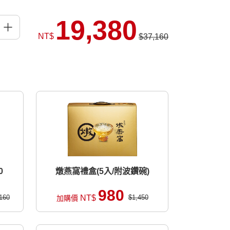
19,380
NT$
$37,160
0
燉燕窩禮盒(5入/附波鑽碗)
980
160
NT$
$1,450
加購價