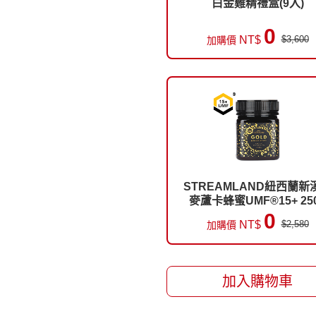
白金雞精禮盒(9入)
0
NT$
$3,600
加購價
STREAMLAND紐西蘭新
麥蘆卡蜂蜜UMF®15+ 25
0
NT$
$2,580
加購價
加入購物車