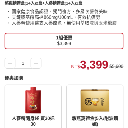
熬雞精禮盒(14入)2盒+人蔘精禮盒(14入)1盒
‧ 國家健康食品認證，獨門複方，多層次營養美味
‧ 支鏈胺基酸高達860mg/100mL，有效抗疲勞
‧ 人蔘精使用整支人蔘熬煮，無使用萃取液與玉米糖膠
1組優惠
$3,399
3,399
$5,600
NT$
優惠加購
人蔘精隨身袋 買30送
燉燕窩禮盒(5入/附波鑽
30
碗)