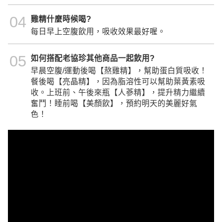
04
雞精什麼時候喝?
每日早上空腹飲用，吸收效果最好喔。
05
如何搭配老協珍其他商品一起飲用?
早晨空腹/運動後喝【熬雞精】，幫助蛋白質吸收！
餐後喝【亮晶精】，因為脂溶性可以幫助葉黃素吸
收。上班前、午後來瓶【人蔘精】，提升精力繼續
奮鬥！睡前喝【美顏飲】，預約明天的美麗好氣
色！