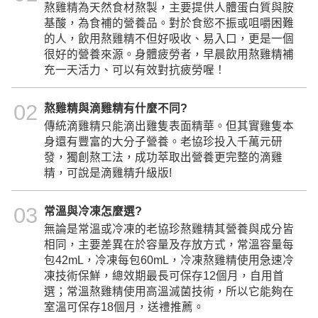
熬雞精為天然食材熬製，主要提供人體蛋白質與胺
基酸，為食補的營養品。對於食慾不振或咀嚼困難
的人，飲用熬雞精不但好吸收、易入口，更是一個
很好的營養來源。身體疲勞者，早晨飲用熬雞精補
充一天活力、可以有效對抗疲勞喔！
02
熬雞精與滴雞精有什麼不同?
傳統滴雞精只能滴出雞隻表面精華。但其實雞隻本
身還有豐富的大分子營養。老協珍投入千萬元研
發，獨創熬工法，成功萃取出營養更完整的滴雞
精，可說是滴雞精升級版!
03
常溫與冷凍怎麼選?
無論是常溫或冷凍的老協珍熬雞精其營養與成分皆
相同，主要差異在於容量及存放方式，常溫容量每
包42mL，冷凍每包60mL，冷凍熬雞精使用急速冷
凍技術保鮮，總效期最長可保存12個月，自用首
選；常溫熬雞精使用高溫滅菌技術，所以它能夠在
室溫可保存18個月，送禮推薦。