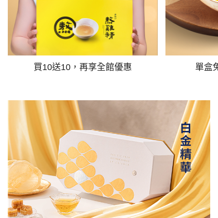
買10送10，再享全館優惠
單盒