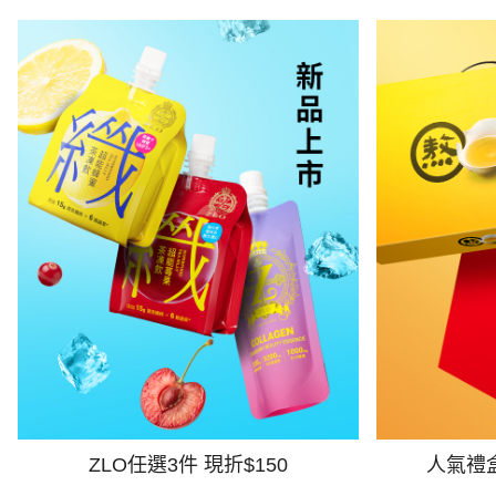
ZLO任選3件 現折$150
人氣禮盒