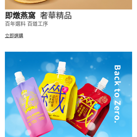
奢華精品
即燉燕窩
百年選料 百道工序
立即選購