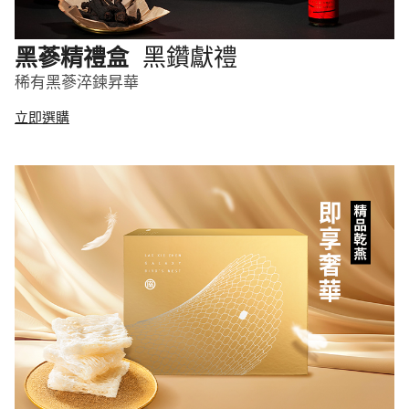
黑鑽獻禮
黑蔘精禮盒
稀有黑蔘淬鍊昇華
立即選購