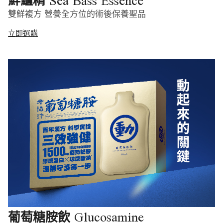
Sea Bass Essence
鮮鱸精
雙鮮複方 營養全方位的術後保養聖品
立即選購
Glucosamine
葡萄糖胺飲