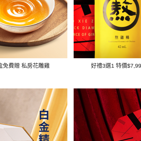
盒免費贈 私房花雕雞
好禮3選1 特價$7,9