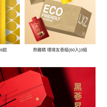
98起
熬雞精 環境友善組(60入)3組