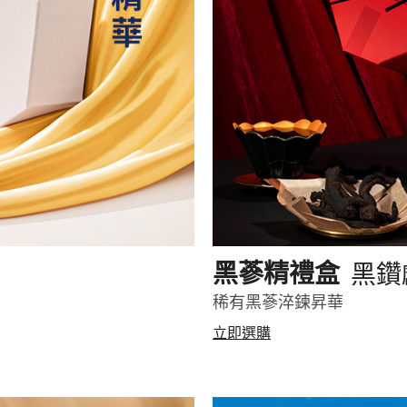
黑鑽
黑蔘精禮盒
稀有黑蔘淬鍊昇華
立即選購