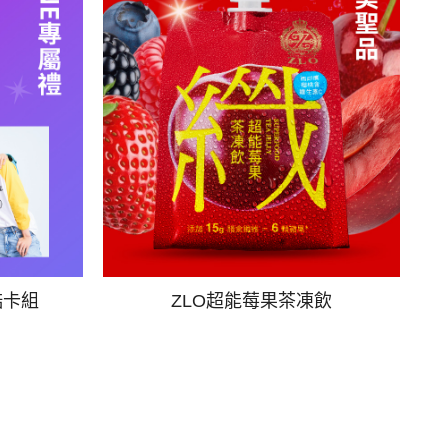
酷卡組
ZLO超能莓果茶凍飲