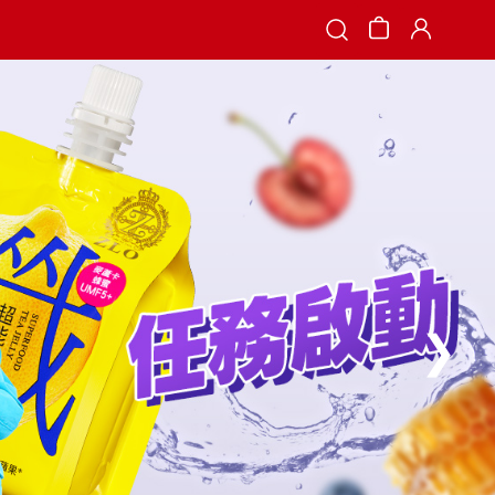
Search
❯