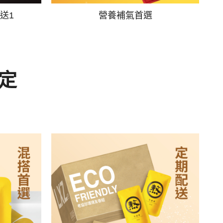
送1
營養補氣首選
定