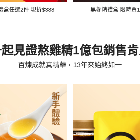
禮盒任選2件 現折$388
黑蔘精禮盒 限時買1
一起見證熬雞精1億包銷售肯
百煉成就真精華，13年來始終如一