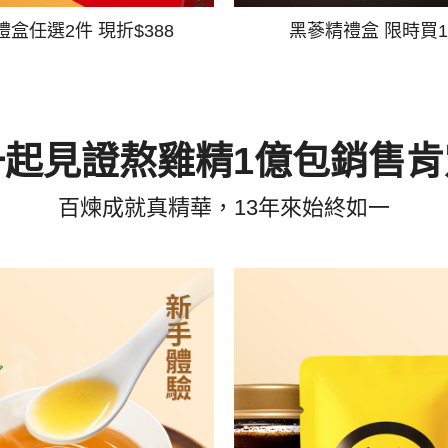
禮盒任選2件 現折$388
黑蔘精禮盒 限時買1
一起見證熬雞精1億包銷售肯
百煉成就真精華，13年來始終如一