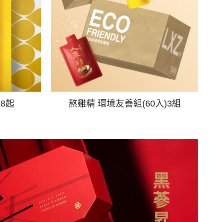
98起
熬雞精 環境友善組(60入)3組