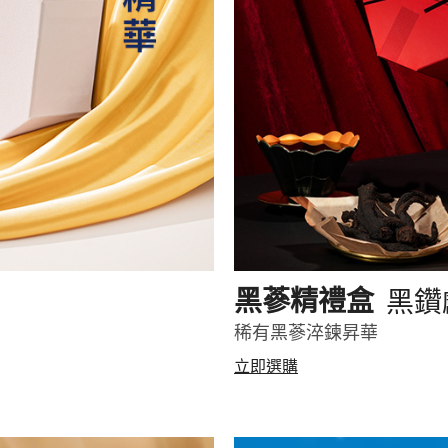
黑鑽
黑蔘精禮盒
稀有黑蔘淬鍊昇華
立即選購