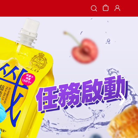
Search
❯