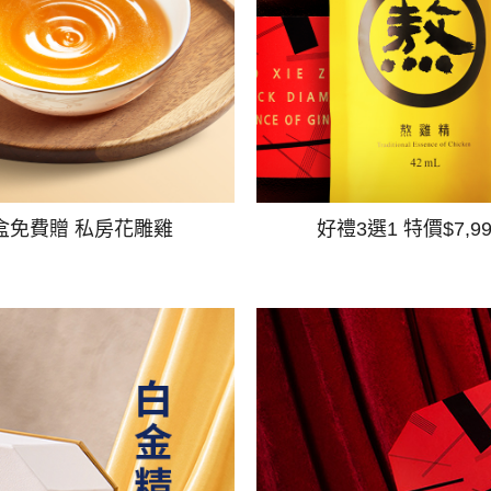
盒免費贈 私房花雕雞
好禮3選1 特價$7,9