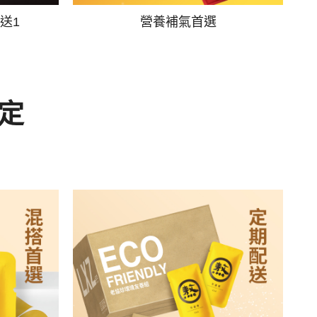
送1
營養補氣首選
定