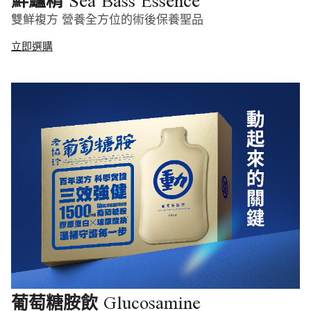
Sea Bass Essence
鮮鱸精
雙鮮複方 營養全方位的術後保養聖品
立即選購
Glucosamine
葡萄糖胺飲