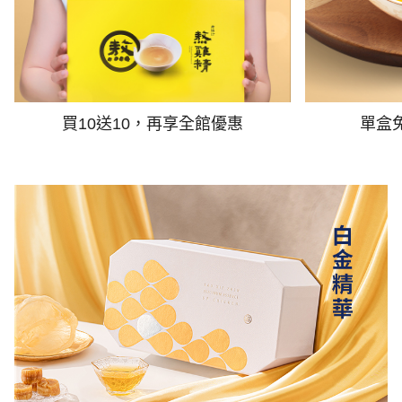
買10送10，再享全館優惠
單盒