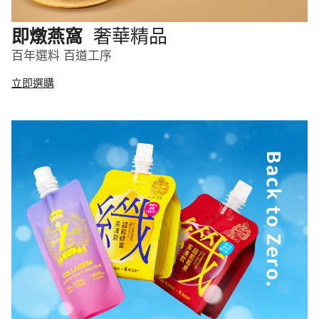
奢華精品
即燉燕窩
百年選料 百道工序
立即選購