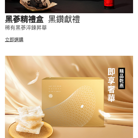
黑鑽獻禮
黑蔘精禮盒
稀有黑蔘淬鍊昇華
立即選購