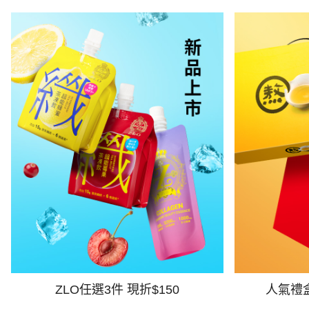
ZLO任選3件 現折$150
人氣禮盒