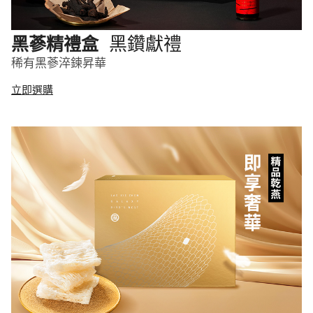
黑鑽獻禮
黑蔘精禮盒
稀有黑蔘淬鍊昇華
立即選購