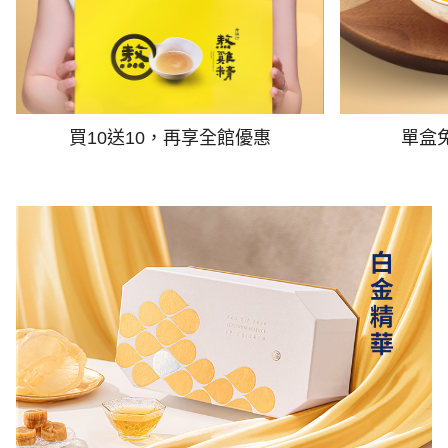
買10送10，再享全館優惠
單盒