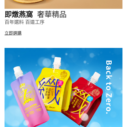
奢華精品
即燉燕窩
百年選料 百道工序
立即選購