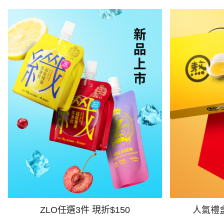
ZLO任選3件 現折$150
人氣禮盒