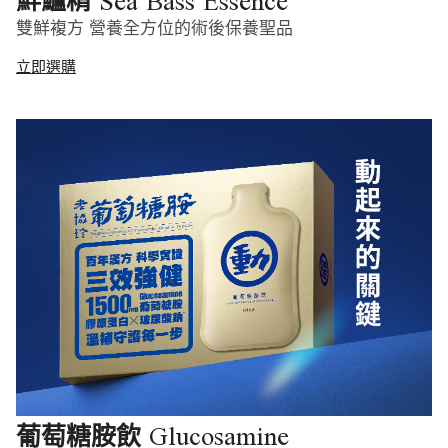
Sea Bass Essence
鮮鱸精
雙鮮複方 營養全方位的術後保養聖品
立即選購
Glucosamine
葡萄糖胺飲