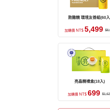
熬雞精 環境友善組(60入
5,499
NT$
$8,
加購價
亮晶精禮盒(18入)
699
NT$
$1,62
加購價