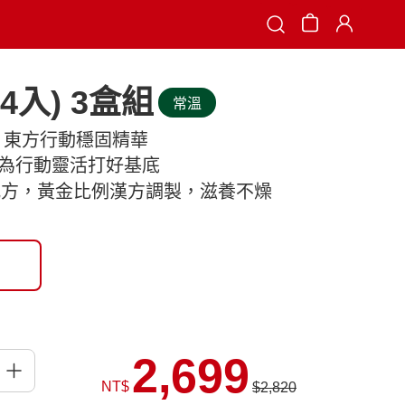
Search
4入) 3盒組
常溫
X 東方行動穩固精華
胺，為行動靈活打好基底
鹿配方，黃金比例漢方調製，滋養不燥
2,699
NT$
$2,820