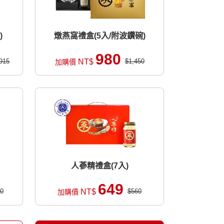
)
燉燕窩禮盒(5入/附波鑽碗)
980
915
NT$
$1,450
加購價
人蔘精禮盒(7入)
649
0
NT$
$560
加購價