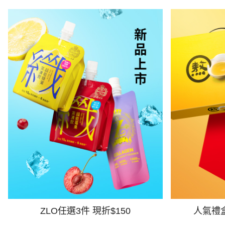
ZLO任選3件 現折$150
人氣禮盒