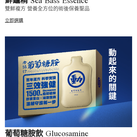
Sea Bass Essence
鮮鱸精
雙鮮複方 營養全方位的術後保養聖品
立即選購
Glucosamine
葡萄糖胺飲