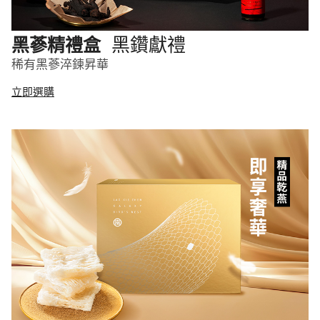
黑鑽獻禮
黑蔘精禮盒
稀有黑蔘淬鍊昇華
立即選購