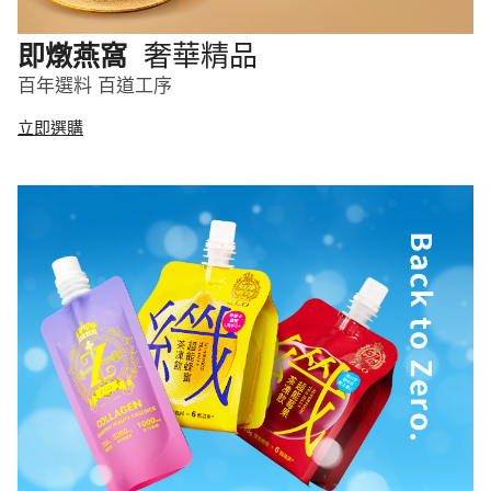
奢華精品
即燉燕窩
百年選料 百道工序
立即選購