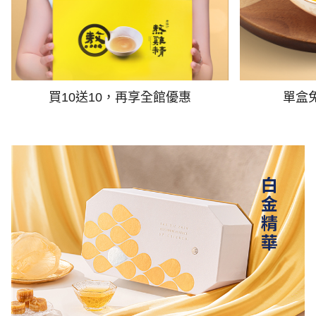
買10送10，再享全館優惠
單盒