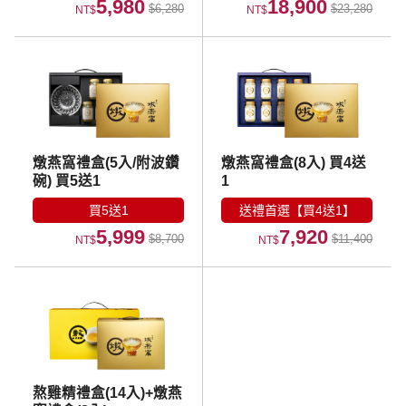
5,980
18,900
$6,280
$23,280
NT$
NT$
燉燕窩禮盒(5入/附波鑽
燉燕窩禮盒(8入) 買4送
碗) 買5送1
1
買5送1
送禮首選【買4送1】
5,999
7,920
$8,700
$11,400
NT$
NT$
熬雞精禮盒(14入)+燉燕