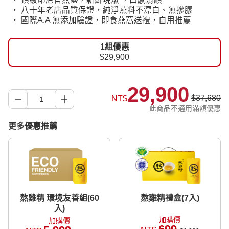
‧ 八十年老店品質保證，純淨燕料不漂白、無摻膠
‧ 國際A.A 無添加驗證，即食燕窩送禮，自用推薦
1組優惠
$29,900
29,900
$37,680
NT$
此商品不適用滿額優惠
更多優惠推薦
熬雞精 環境友善組(60
熬雞精禮盒(7入)
入)
加購價
加購價