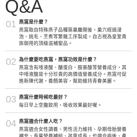
Q&A
01
燕窩是什麼？
燕窩取自特殊燕子品種築巢離開後，巢穴經過浸
泡、挑毛、烹煮等繁雜工序製成。自古視為皇室貴
族御用的頂級滋補聖品。
02
為什麼要吃燕窩，燕窩功效是什麼？
燕窩含有唾液酸、醣蛋白、胺基酸等營養成分，其
中唾液酸是十分珍貴的高價值營養成分。燕窩可促
進新陳代謝，養顏美容，幫助維持青春美麗。
03
燕窩什麼時候吃最好？
每日早上空腹飲用，吸收效果最好喔。
04
燕窩適合什麼人吃？
燕窩適合女性調養、男性活力維持、孕期母胎營養
補充、長輩營養補給、孩童成長，也適合病後、產