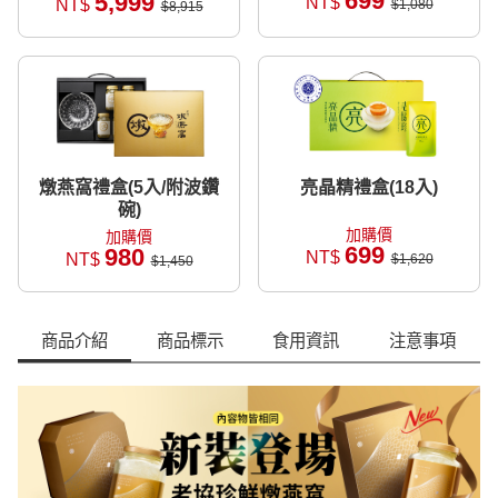
699
5,999
NT$
NT$
$1,080
$8,915
燉燕窩禮盒(5入/附波鑽
亮晶精禮盒(18入)
碗)
加購價
加購價
699
980
NT$
NT$
$1,620
$1,450
商品介紹
商品標示
食用資訊
注意事項