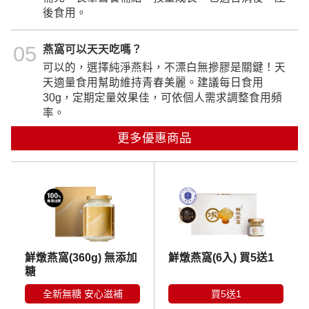
後食用。
05
燕窩可以天天吃嗎？
可以的，選擇純淨燕料，不漂白無摻膠是關鍵！天
天適量食用幫助維持青春美麗。建議每日食用
30g，定期定量效果佳，可依個人需求調整食用頻
率。
更多優惠商品
鮮燉燕窩(360g) 無添加
鮮燉燕窩(6入) 買5送1
糖
全新無糖 安心滋補
買5送1