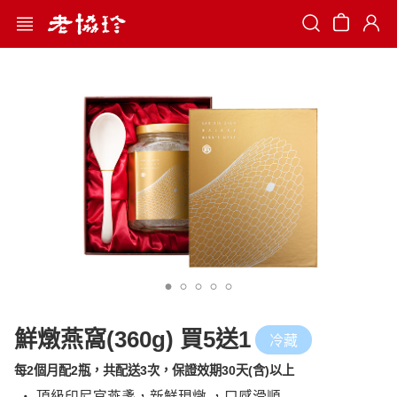
Search
鮮燉燕窩(360g) 買5送1
冷藏
每2個月配2瓶，共配送3次，保證效期30天(含)以上
‧ 頂級印尼官燕盞，新鮮現燉 ，口感滑順