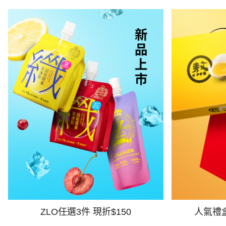
ZLO任選3件 現折$150
人氣禮盒