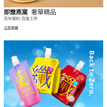
奢華精品
即燉燕窩
百年選料 百道工序
立即選購