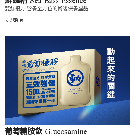
Sea Bass Essence
鮮鱸精
雙鮮複方 營養全方位的術後保養聖品
立即選購
Glucosamine
葡萄糖胺飲