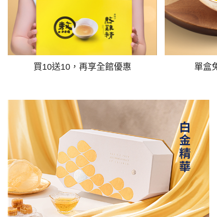
買10送10，再享全館優惠
單盒