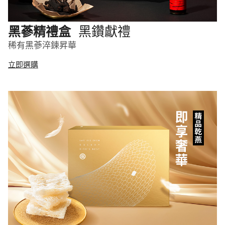
黑鑽獻禮
黑蔘精禮盒
稀有黑蔘淬鍊昇華
立即選購