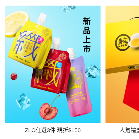
ZLO任選3件 現折$150
人氣禮盒