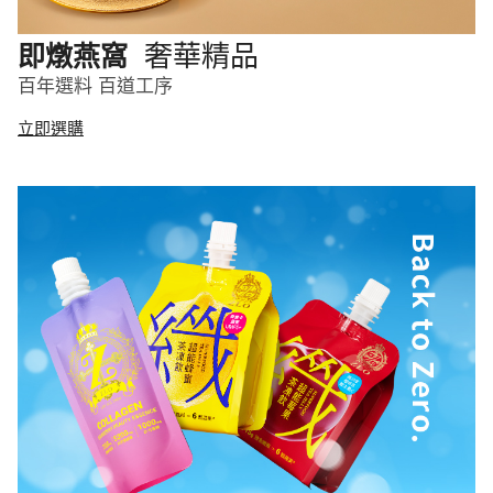
奢華精品
即燉燕窩
百年選料 百道工序
立即選購