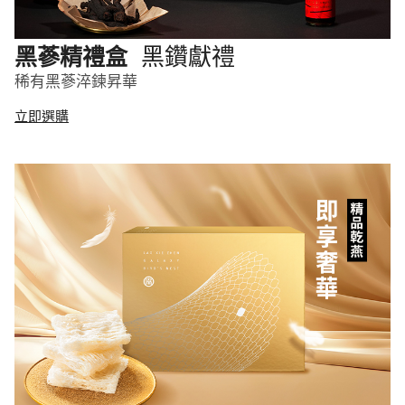
黑鑽獻禮
黑蔘精禮盒
稀有黑蔘淬鍊昇華
立即選購