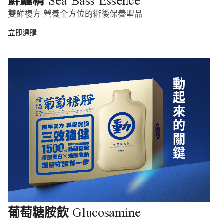
Sea Bass Essence
鮮鱸精
雙鮮複方 營養全方位的術後保養聖品
立即選購
Glucosamine
葡萄糖胺飲