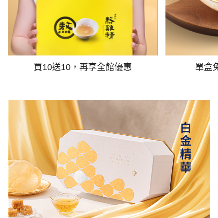
買10送10，再享全館優惠
單盒