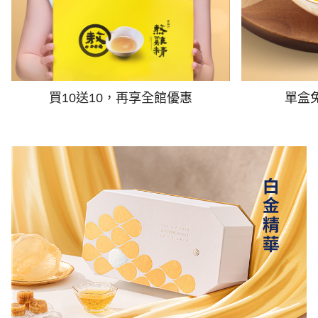
買10送10，再享全館優惠
單盒