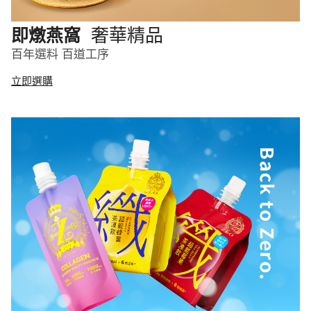
奢華精品
即燉燕窩
百年選料 百道工序
立即選購