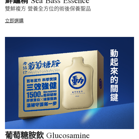
Sea Bass Essence
鮮鱸精
雙鮮複方 營養全方位的術後保養聖品
立即選購
Glucosamine
葡萄糖胺飲