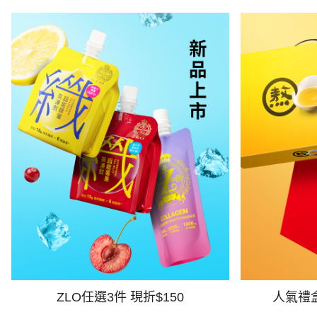
ZLO任選3件 現折$150
人氣禮盒