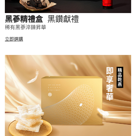
黑鑽獻禮
黑蔘精禮盒
稀有黑蔘淬鍊昇華
立即選購