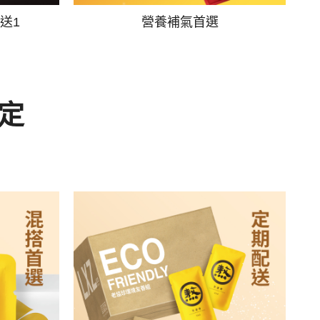
送1
營養補氣首選
定