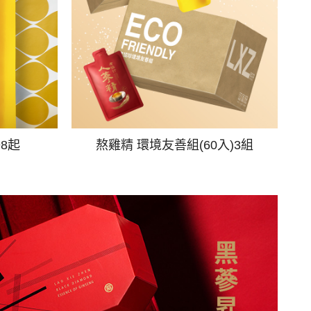
98起
熬雞精 環境友善組(60入)3組