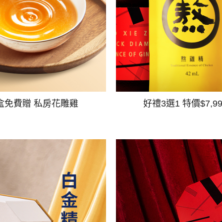
盒免費贈 私房花雕雞
好禮3選1 特價$7,9