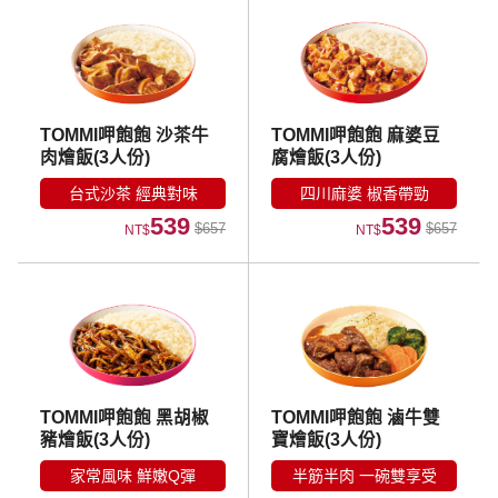
TOMMI呷飽飽 沙茶牛
TOMMI呷飽飽 麻婆豆
肉燴飯(3人份)
腐燴飯(3人份)
台式沙茶 經典對味
四川麻婆 椒香帶勁
539
539
$657
$657
NT$
NT$
TOMMI呷飽飽 黑胡椒
TOMMI呷飽飽 滷牛雙
豬燴飯(3人份)
寶燴飯(3人份)
家常風味 鮮嫩Q彈
半筋半肉 一碗雙享受