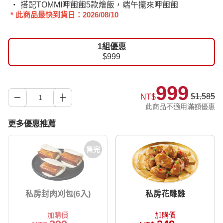
‧ 搭配TOMMI呷飽飽5款燴飯，端午攏來呷飽飽
* 此商品最快到貨日：2026/08/10
1組優惠
$999
999
$1,585
NT$
此商品不適用滿額優惠
更多優惠推薦
售完
私房封肉刈包(6入)
私房花雕雞
加購價
加購價