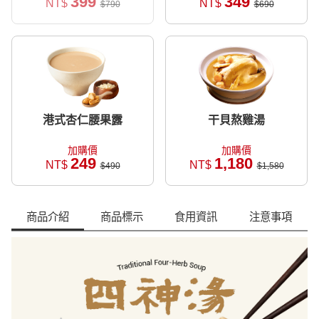
399
349
NT$
NT$
$790
$690
港式杏仁腰果露
干貝熬雞湯
加購價
加購價
249
1,180
NT$
NT$
$490
$1,580
商品介紹
商品標示
食用資訊
注意事項