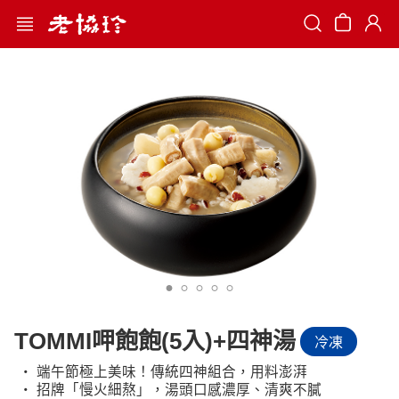
Search
TOMMI呷飽飽(5入)+四神湯
冷凍
‧ 端午節極上美味！傳統四神組合，用料澎湃
‧ 招牌「慢火細熬」，湯頭口感濃厚、清爽不膩