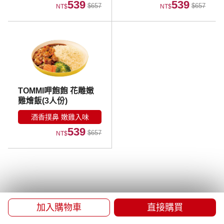
539
539
$657
$657
NT$
NT$
TOMMI呷飽飽 花雕嫩
雞燴飯(3人份)
酒香撲鼻 嫩雞入味
539
$657
NT$
加入購物車
直接購買
品牌故事
門市資訊
常見問題
海外配送
會員權益
隱私權政策
防詐騙提醒
Facebook
Instagram
LINE