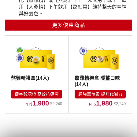
配【熬雞精】或【燕窩】早上一起飲用；或早上飲
用【人蔘精】下午飲用【熬紅棗】維持整天的精神
與好氣色。
更多優惠商品
熬雞精禮盒(14入)
熬雞精禮盒 暖薑口味
(14入)
健字號認證 高效抗疲勞
超強薑辣素 提升代謝力
1,980
1,980
$2,240
$2,240
NT$
NT$