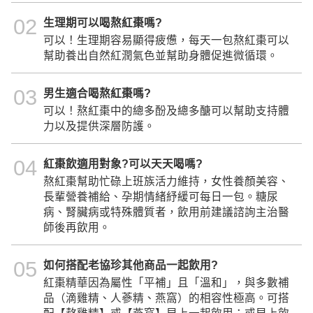
02
生理期可以喝熬紅棗嗎?
可以！生理期容易顯得疲憊，每天一包熬紅棗可以
幫助養出自然紅潤氣色並幫助身體促進微循環。
03
男生適合喝熬紅棗嗎?
可以！熬紅棗中的總多酚及總多醣可以幫助支持體
力以及提供深層防護。
04
紅棗飲適用對象?可以天天喝嗎?
熬紅棗幫助忙碌上班族活力維持，女性養顏美容、
長輩營養補給、孕期情緒紓緩可每日一包。糖尿
病、腎臟病或特殊體質者，飲用前建議諮詢主治醫
師後再飲用。
05
如何搭配老協珍其他商品一起飲用?
紅棗精華因為屬性「平補」且「溫和」，與多數補
品（滴雞精、人蔘精、燕窩）的相容性極高。可搭