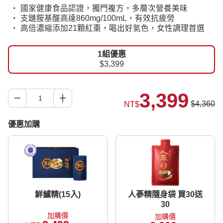
‧ 國家健康食品認證，獨門複方，多層次營養美味
‧ 支鏈胺基酸高達860mg/100mL，有效抗疲勞
‧ 高倍濃縮添加21顆紅棗，喝出好氣色，女性調理首選
1組優惠
$3,399
3,399
$4,360
NT$
優惠加購
鮮鱸精(15入)
人蔘精隨身袋 買30送
30
加購價
加購價