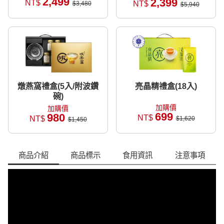
2,499
2,399
NT$
NT$
$3,480
$5,940
燉燕窩禮盒(5入/附波鑽
亮晶精禮盒(18入)
碗)
加購價
加購價
699
980
NT$
NT$
$1,620
$1,450
商品介紹
商品標示
食用資訊
注意事項