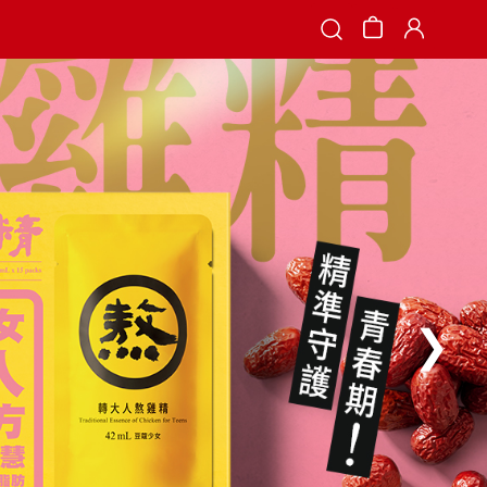
Search
❯