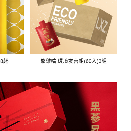
98起
熬雞精 環境友善組(60入)3組