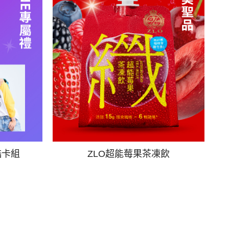
酷卡組
ZLO超能莓果茶凍飲