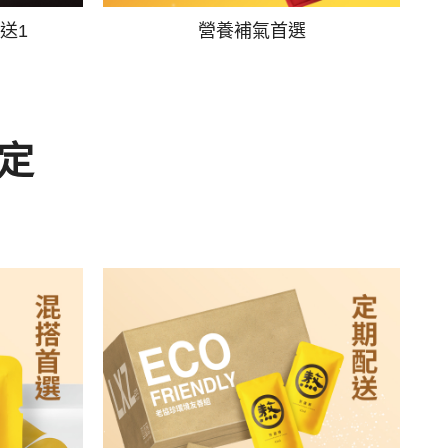
送1
營養補氣首選
定