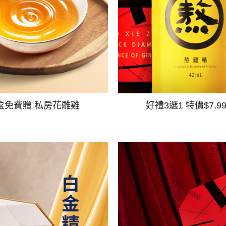
盒免費贈 私房花雕雞
好禮3選1 特價$7,9