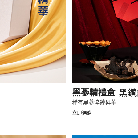
黑鑽
黑蔘精禮盒
稀有黑蔘淬鍊昇華
立即選購