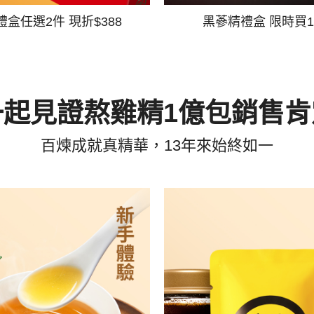
禮盒任選2件 現折$388
黑蔘精禮盒 限時買1
一起見證熬雞精1億包銷售肯
百煉成就真精華，13年來始終如一