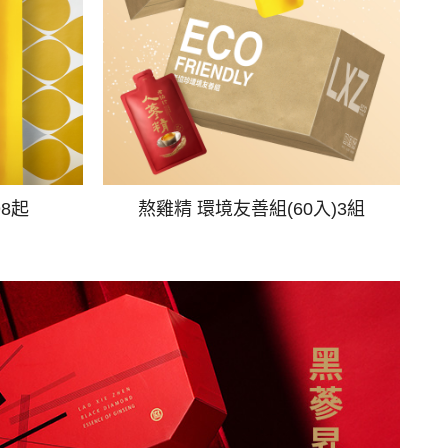
98起
熬雞精 環境友善組(60入)3組