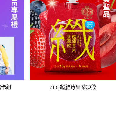
酷卡組
ZLO超能莓果茶凍飲