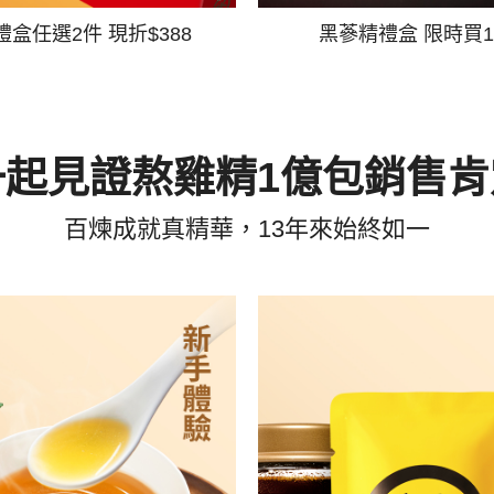
禮盒任選2件 現折$388
黑蔘精禮盒 限時買1
一起見證熬雞精1億包銷售肯
百煉成就真精華，13年來始終如一