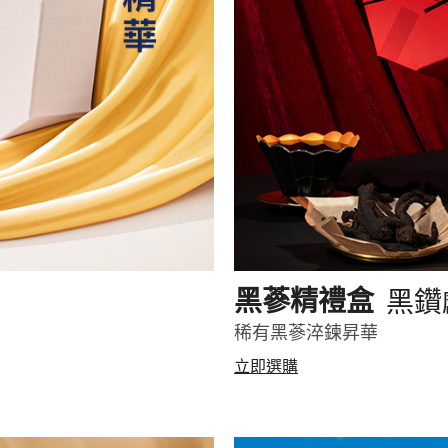
黑鑽
黑蔘精禮盒
稀有黑蔘淬鍊昇華
立即選購