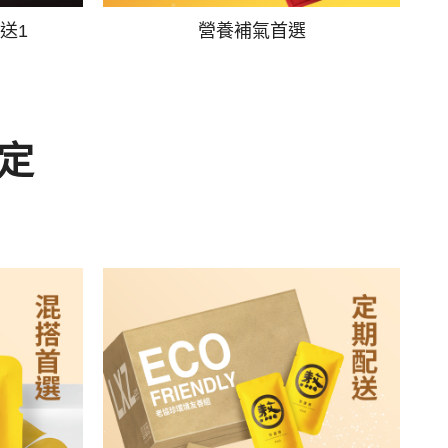
送1
營養補氣首選
定