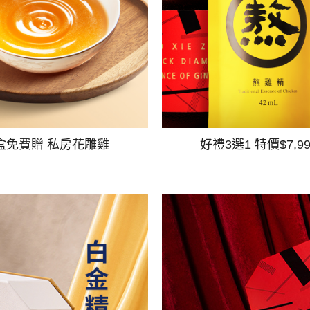
盒免費贈 私房花雕雞
好禮3選1 特價$7,9