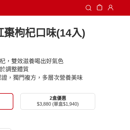
Search
棗枸杞口味(14入)
枸杞，雙效滋養喝出好氣色
助於調整體質
星認證，獨門複方，多層次營養美味
2盒優惠
$3,880 (單盒$1,940)