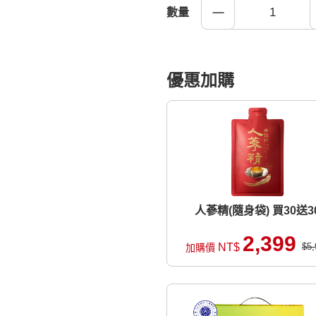
數量
優惠加購
人蔘精(隨身袋) 買30送3
2,399
NT$
$5,
加購價