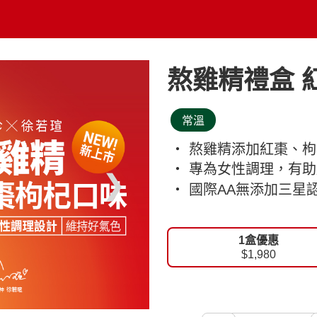
熬雞精禮盒 紅
常溫
‧ 熬雞精添加紅棗、
‧ 專為女性調理，有
❯
‧ 國際AA無添加三
1盒優惠
$1,980