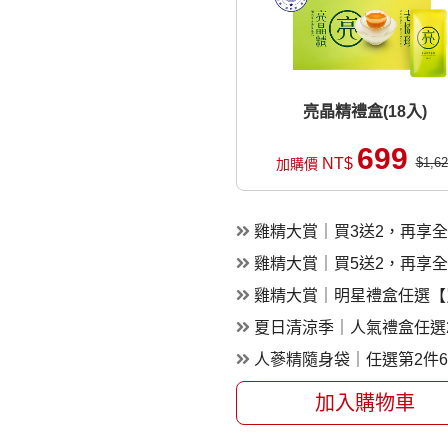
亮晶精禮盒(18入)
699
NT$
$1,62
加購價
雞精大賞｜買3送2，再享
雞精大賞｜買5送2，再享
雞精大賞｜明星禮盒任選【買
夏日清涼季｜人氣禮盒任選2
人蔘精隨身袋｜任選第2件6
加入購物車