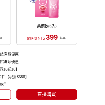
美顏飲(6入)
399
0
NT$
$600
加購價
全館滿額優惠
全館滿額優惠
10送10】
件【現折$388】
8折
直接購買