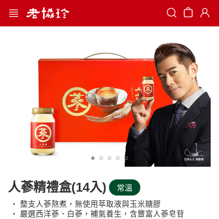
Search
人蔘精禮盒(14入)
常溫
‧ 整支人蔘熬煮，無使用萃取液與玉米糖膠
‧ 嚴選西洋蔘、白蔘，補氣養生，含豐富人蔘皂苷