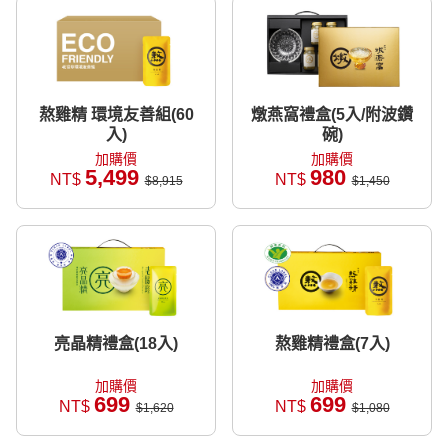
熬雞精 環境友善組(60
燉燕窩禮盒(5入/附波鑽
入)
碗)
加購價
加購價
5,499
980
NT$
NT$
$8,915
$1,450
亮晶精禮盒(18入)
熬雞精禮盒(7入)
加購價
加購價
699
699
NT$
NT$
$1,620
$1,080