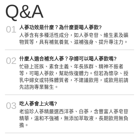
Q&A
01
人蔘功效是什麼？為什麼要喝人蔘飲?
人蔘含有多種活性成分，如人蔘皂苷、維生素及礦
物質等，具有補氣養氣、滋補強身、提升專注力。
02
什麼人適合補充人蔘？孕婦可以喝人蔘飲嗎?
忙碌上班族、素食主義、年長族群、精神不振者
等，可喝人蔘飲，幫助恢復體力。但若為懷孕、授
乳中婦女或特殊體質者，不建議飲用，或飲用前請
先諮詢專業醫生。
03
吃人蔘會上火嗎?
老協珍人蔘精嚴選西洋蔘、白蔘，含豐富人蔘皂苷
精華，溫和不強補，無添加萃取液，長期飲用無負
擔。