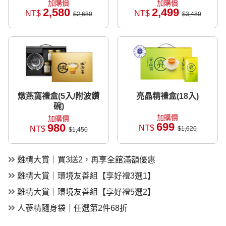
加購價
加購價
2,580
2,499
NT$
NT$
$2,680
$3,480
燉燕窩禮盒(5入/附波鑽
亮晶精禮盒(18入)
碗)
加購價
加購價
699
980
NT$
NT$
$1,620
$1,450
雞精大賞｜買3送2，再享全館滿額優惠
雞精大賞｜環境友善組【享好禮3選1】
雞精大賞｜環境友善組【享好禮5選2】
人蔘精隨身袋｜任選第2件68折