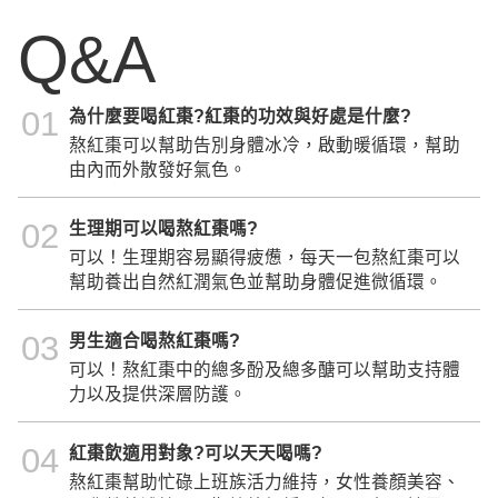
Q&A
01
為什麼要喝紅棗?紅棗的功效與好處是什麼?
熬紅棗可以幫助告別身體冰冷，啟動暖循環，幫助
由內而外散發好氣色。
02
生理期可以喝熬紅棗嗎?
可以！生理期容易顯得疲憊，每天一包熬紅棗可以
幫助養出自然紅潤氣色並幫助身體促進微循環。
03
男生適合喝熬紅棗嗎?
可以！熬紅棗中的總多酚及總多醣可以幫助支持體
力以及提供深層防護。
04
紅棗飲適用對象?可以天天喝嗎?
熬紅棗幫助忙碌上班族活力維持，女性養顏美容、