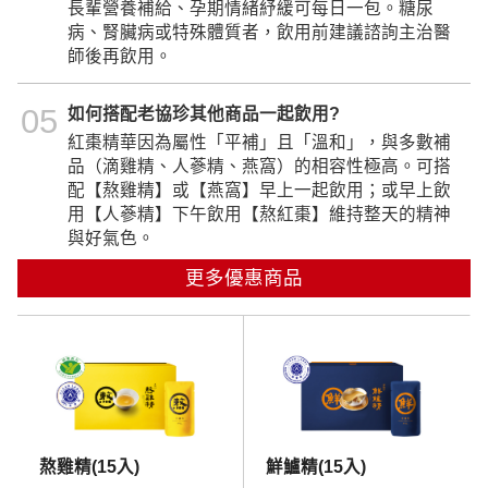
長輩營養補給、孕期情緒紓緩可每日一包。糖尿
病、腎臟病或特殊體質者，飲用前建議諮詢主治醫
師後再飲用。
05
如何搭配老協珍其他商品一起飲用?
紅棗精華因為屬性「平補」且「溫和」，與多數補
品（滴雞精、人蔘精、燕窩）的相容性極高。可搭
配【熬雞精】或【燕窩】早上一起飲用；或早上飲
用【人蔘精】下午飲用【熬紅棗】維持整天的精神
與好氣色。
更多優惠商品
熬雞精(15入)
鮮鱸精(15入)