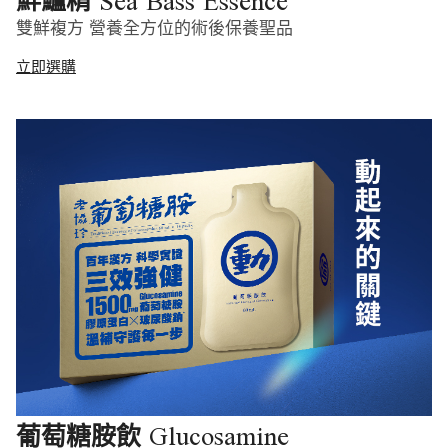
Sea Bass Essence
鮮鱸精
雙鮮複方 營養全方位的術後保養聖品
立即選購
Glucosamine
葡萄糖胺飲