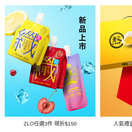
ZLO任選3件 現折$150
人氣禮盒