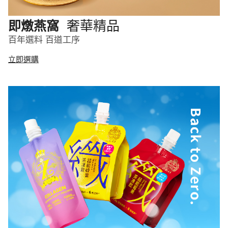
奢華精品
即燉燕窩
百年選料 百道工序
立即選購