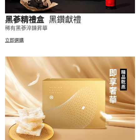
黑鑽獻禮
黑蔘精禮盒
稀有黑蔘淬鍊昇華
立即選購