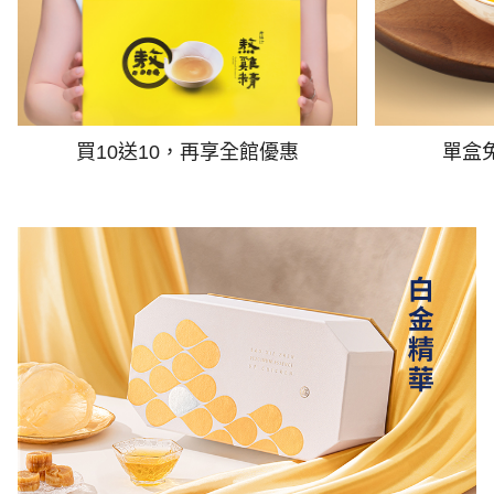
買10送10，再享全館優惠
單盒