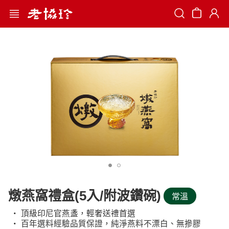
Search
燉燕窩禮盒(5入/附波鑽碗)
常溫
‧ 頂級印尼官燕盞，輕奢送禮首選
‧ 百年選料經驗品質保證，純淨燕料不漂白、無摻膠