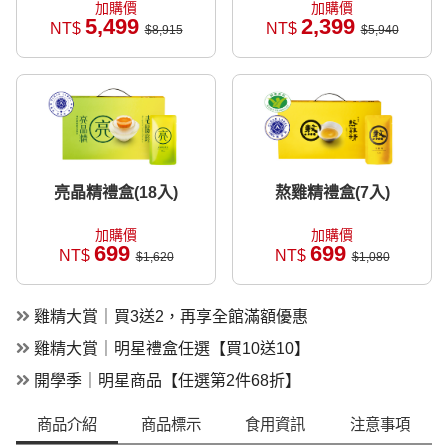
加購價
加購價
5,499
2,399
NT$
NT$
$8,915
$5,940
亮晶精禮盒(18入)
熬雞精禮盒(7入)
加購價
加購價
699
699
NT$
NT$
$1,620
$1,080
雞精大賞｜買3送2，再享全館滿額優惠
雞精大賞｜明星禮盒任選【買10送10】
開學季｜明星商品【任選第2件68折】
商品介紹
商品標示
食用資訊
注意事項