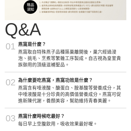
Q&A
01
燕窩是什麼？
燕窩取自特殊燕子品種築巢離開後，巢穴經過浸
泡、挑毛、烹煮等繁雜工序製成。自古視為皇室貴
族御用的頂級滋補聖品。
02
為什麼要吃燕窩，燕窩功效是什麼？
燕窩含有唾液酸、醣蛋白、胺基酸等營養成分，其
中唾液酸是十分珍貴的高價值營養成分。燕窩可促
進新陳代謝，養顏美容，幫助維持青春美麗。
03
燕窩什麼時候吃最好？
每日早上空腹飲用，吸收效果最好喔。