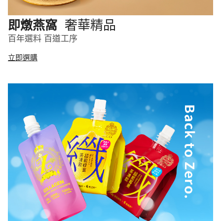
奢華精品
即燉燕窩
百年選料 百道工序
立即選購