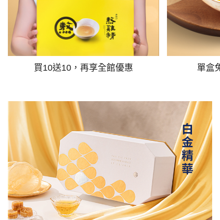
買10送10，再享全館優惠
單盒