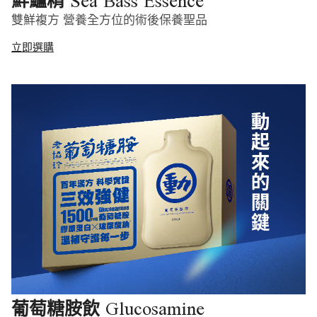
Sea Bass Essence
鮮鱸精
雙鮮複方 營養全方位的術後保養聖品
立即選購
Glucosamine
葡萄糖胺飲