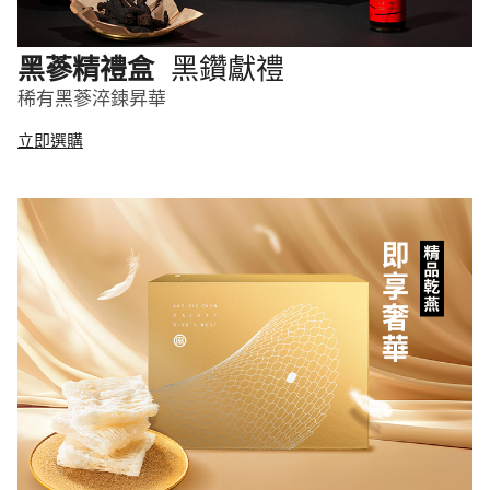
黑鑽獻禮
黑蔘精禮盒
稀有黑蔘淬鍊昇華
立即選購