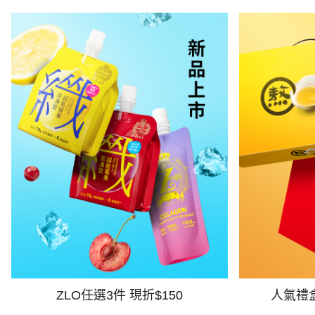
ZLO任選3件 現折$150
人氣禮盒