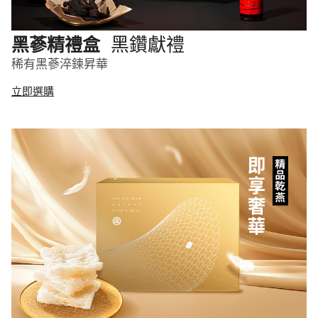
黑鑽獻禮
黑蔘精禮盒
稀有黑蔘淬鍊昇華
立即選購