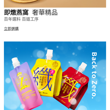
奢華精品
即燉燕窩
百年選料 百道工序
立即選購