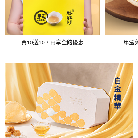
買10送10，再享全館優惠
單盒