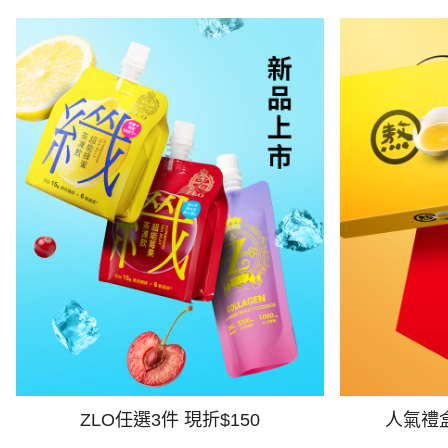
ZLO任選3件 現折$150
人氣禮盒