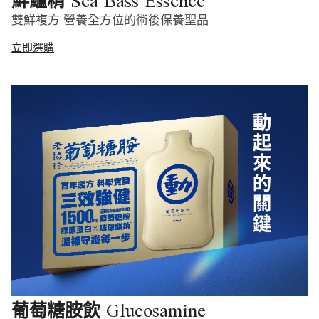
Sea Bass Essence
鮮鱸精
雙鮮複方 營養全方位的術後保養聖品
立即選購
Glucosamine
葡萄糖胺飲