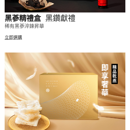
黑鑽獻禮
黑蔘精禮盒
稀有黑蔘淬鍊昇華
立即選購