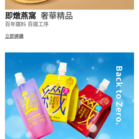
奢華精品
即燉燕窩
百年選料 百道工序
立即選購