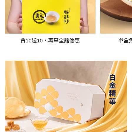
買10送10，再享全館優惠
單盒