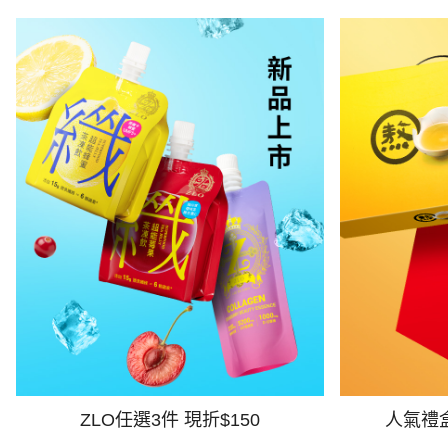
ZLO任選3件 現折$150
人氣禮盒