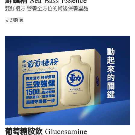
Sea Bass Essence
鮮鱸精
雙鮮複方 營養全方位的術後保養聖品
立即選購
Glucosamine
葡萄糖胺飲