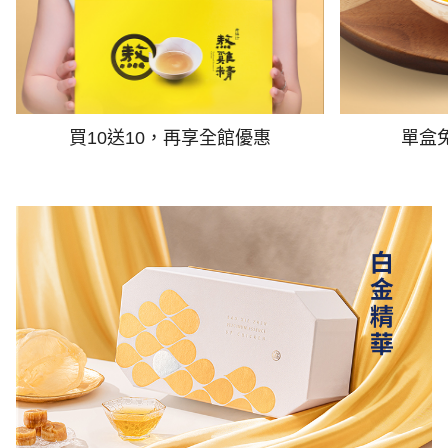
買10送10，再享全館優惠
單盒