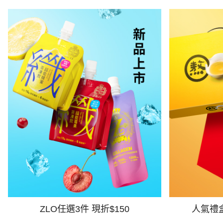
ZLO任選3件 現折$150
人氣禮盒