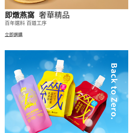
奢華精品
即燉燕窩
百年選料 百道工序
立即選購