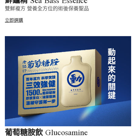
Sea Bass Essence
鮮鱸精
雙鮮複方 營養全方位的術後保養聖品
立即選購
Glucosamine
葡萄糖胺飲