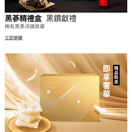
黑鑽獻禮
黑蔘精禮盒
稀有黑蔘淬鍊昇華
立即選購