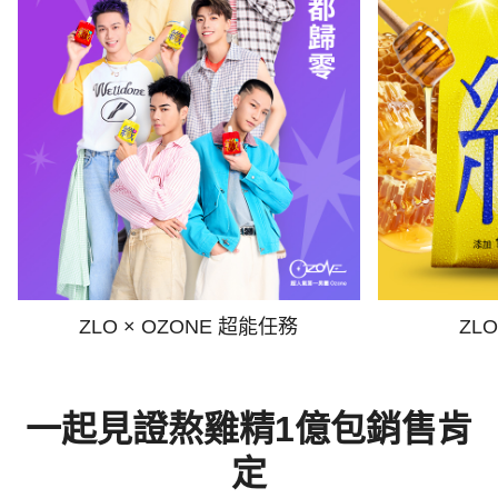
ZLO × OZONE 超能任務
ZL
一起見證熬雞精1億包銷售肯
定