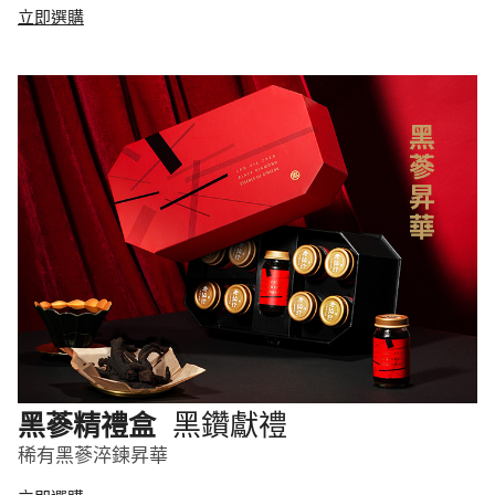
立即選購
黑鑽獻禮
黑蔘精禮盒
稀有黑蔘淬鍊昇華