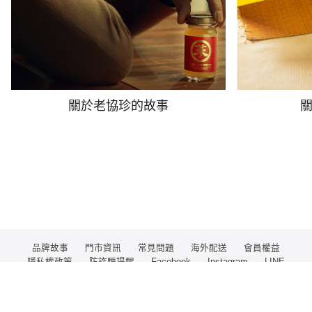
關於老協珍的故事
品牌故事
門市資訊
常見問題
海外配送
會員權益
隱私權政策
防詐騙提醒
Facebook
Instagram
LINE
徵才資訊
Global Website
客服信箱 service@lxz.com.tw
客服專線 0800-285286
COPYRIGHT © 2024 LAO XIE ZHEN Co., Ltd 保留一切權利。