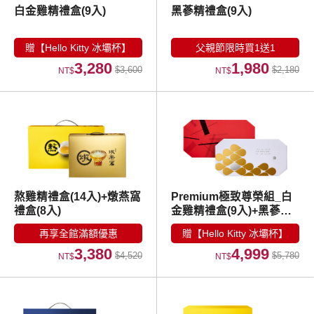
白金雞精禮盒(9入)
黑蔘精禮盒(9入)
贈【Hello Kitty 冰壩杯】
父親節限時買1送1
3,280
1,980
$3,600
$2,180
NT$
NT$
熬雞精禮盒(14入)+燉燕窩
Premium極致尊榮組_白
禮盒(8入)
金雞精禮盒(9入)+黑蔘精
禮盒(9入)
再享全館滿額優惠
贈【Hello Kitty 冰壩杯】
3,380
4,999
$4,520
$5,780
NT$
NT$