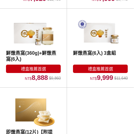
鮮燉燕窩(360g)+鮮燉燕
鮮燉燕窩(6入) 3盒組
窩(6入)
禮盒推薦首選
禮盒推薦首選
8,888
9,999
$9,860
$11,640
NT$
NT$
即燉燕窩(12片)【附提