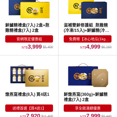
鮮鱸精禮盒(7入) 2盒+熬
滋補雙鮮修護組_熬雞精
雞精禮盒(7入) 2盒
(冷凍/15入)+鮮鱸精(冷
凍/15入)
官網限定優惠組
免費贈【冰心地瓜(1kg/
3,999
4,999
包)】
$5,400
$6,160
NT$
NT$
燉燕窩禮盒(8入) 買4送1
鮮燉燕窩(360g)+鮮鱸精
禮盒(7入) 2盒
送禮首選【買4送1】
享全館滿額優惠
7,920
7,999
$11,400
$9,440
NT$
NT$