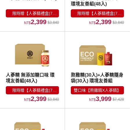
環境友善組(48入)
限時贈【人蔘精禮盒(7
限時贈【人蔘精禮盒(7
2,399
2,399
入)】
入)】
$3,840
$3,840
NT$
NT$
人蔘精 無添加糖口味 環
熬雞精(30入)+人蔘精隨身
境友善組(48入)
袋(30入) 環境友善組
限時贈【人蔘精禮盒(7
雙口味【熬雞精X人蔘精】
2,399
3,999
入)】
$3,840
$7,428
NT$
NT$