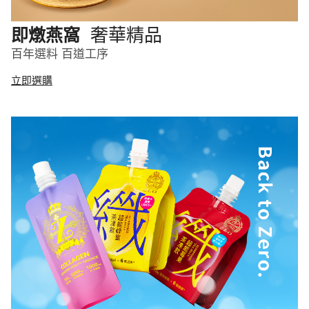
奢華精品
即燉燕窩
百年選料 百道工序
立即選購