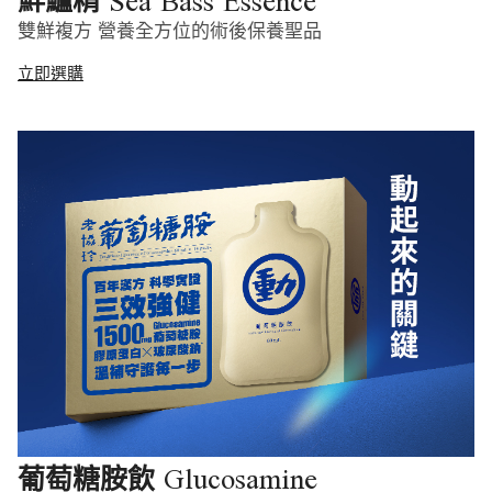
Sea Bass Essence
鮮鱸精
雙鮮複方 營養全方位的術後保養聖品
立即選購
Glucosamine
葡萄糖胺飲