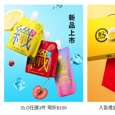
ZLO任選3件 現折$150
人氣禮盒