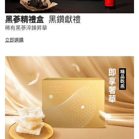
黑鑽獻禮
黑蔘精禮盒
稀有黑蔘淬鍊昇華
立即選購