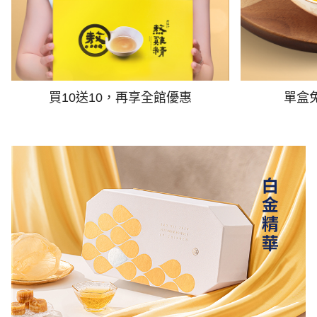
買10送10，再享全館優惠
單盒