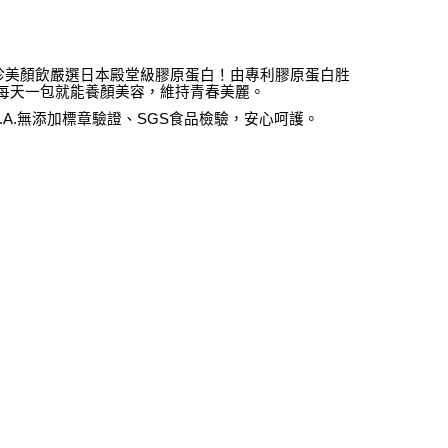
珍美顏飲嚴選日本殿堂級膠原蛋白！由專利膠原蛋白胜
，每天一包就能養顏美容，維持青春美麗。
.A.無添加標章驗證、SGS食品檢驗，安心呵護。