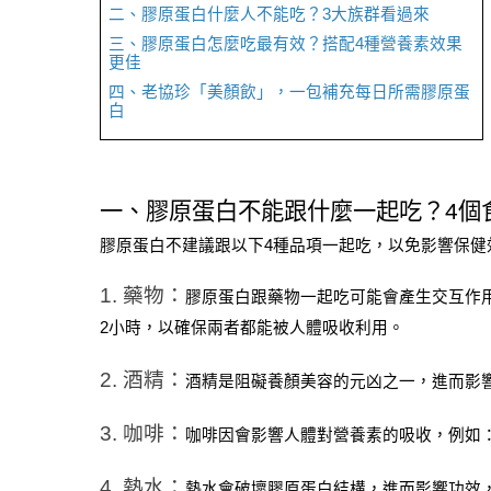
二、膠原蛋白什麼人不能吃？3大族群看過來
三、膠原蛋白怎麼吃最有效？搭配4種營養素效果
更佳
四、老協珍「美顏飲」，一包補充每日所需膠原蛋
白
一、膠原蛋白不能跟什麼一起吃？4個
膠原蛋白不建議跟以下4種品項一起吃，以免影響保健
1. 藥物：
膠原蛋白跟藥物一起吃可能會產生交互作
2小時，以確保兩者都能被人體吸收利用。
2. 酒精：
酒精是阻礙養顏美容的元凶之一，
進而影
3. 咖啡：
咖啡因會影響人體對營養素的吸收，例如
4. 熱水：
熱水會破壞膠原蛋白結構，進而影響功效