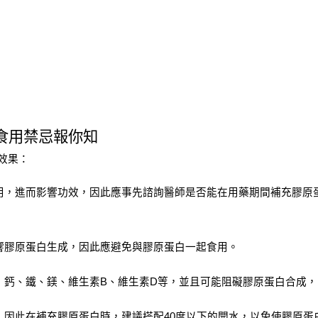
食用禁忌報你知
效果：
用，進而影響功效，因此應事先諮詢醫師是否能在用藥期間補充膠原
響膠原蛋白生成，因此應避免與膠原蛋白一起食用。
：鈣、鐵、鎂、維生素B、維生素D等，並且可能阻礙膠原蛋白合成
，因此在補充膠原蛋白時，建議搭配40度以下的開水，以免使膠原蛋