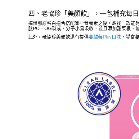
四、老協珍「美顏飲」，一包補充每日
搞懂膠原蛋白適合搭配哪些營養素之後，想找一款能
肽PO．OG製成，分子小易吸收，並且添加甜菜根、
此外，老協珍美顏飲還有提供
蔓越莓Plus口味
，豐富