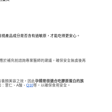
檢視產品成分是否含有過敏原，才能吃得更安心。
應於補充前諮詢專業醫師的建議，確保安全無虞後再
有養顏美容之效，因此
孕婦是很適合吃膠原蛋白的族
如：薏仁、A酸、
Q10
等，以確保食用安全。