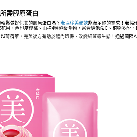
所需膠原蛋白
夠輕鬆做好保養的膠原蛋白嗎？
老協珍美顏飲
能滿足你的需求！老協
無花果、西印度櫻桃、山楂4種超級食物，富含維他命C、植物多酚
蔓越莓精華，
完美複方有助於體內環保、改變細菌叢生態
！
通過國際A