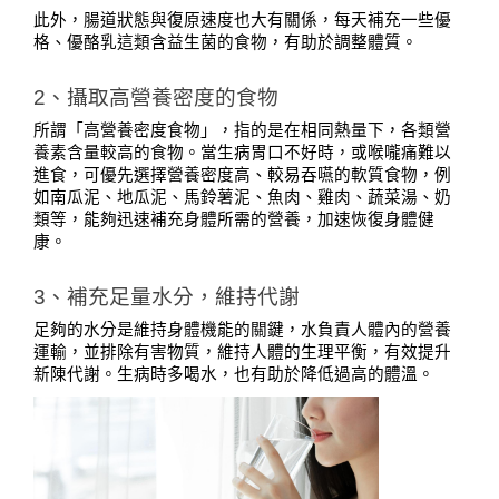
此外，腸道狀態與復原速度也大有關係，每天補充一些優
格、優酪乳這類含益生菌的食物，有助於調整體質。
2、攝取高營養密度的食物
所謂「高營養密度食物」，指的是在相同熱量下，各類營
養素含量較高的食物。當生病胃口不好時，或喉嚨痛難以
進食，可優先選擇營養密度高、較易吞嚥的軟質食物，例
如南瓜泥、地瓜泥、馬鈴薯泥、魚肉、雞肉、蔬菜湯、奶
類等，能夠迅速補充身體所需的營養，加速恢復身體健
康。
3、補充足量水分，維持代謝
足夠的水分是維持身體機能的關鍵，水負責人體內的營養
運輸，並排除有害物質，維持人體的生理平衡，有效提升
新陳代謝。生病時多喝水，也有助於降低過高的體溫。