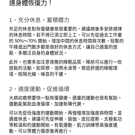
速身體恢復力！
1、充分休息，蓄積體力
充足的休息對恢復健康是很重要的，建議病後多安排規律
的休息時間。若不得已須立即上工，可以先從過去工作量
的 50%～70% 開始，增加中間的休息時間與次數，短暫的
午睡或出門散步都是很好的休息方式，讓自己適當的放
鬆、多關注自身的身體狀況。
此外，也需多加注意夜晚的睡眠品質，睡前可以進行一些
放鬆的活動，如冥想、泡熱水澡等，營造舒適的睡眠環
境，阻隔光線、噪音的干擾。
2、適度運動，促進循環
大病初癒想要快一點恢復健康，適量的運動也很有幫助。
運動能幫助血液循環、加速新陳代謝。
可以先從低強度的運動開始，再慢慢增加強度與時間，並
適度休息。建議可先從伸展、瑜伽、皮拉提斯、太極氣功
等較溫和的運動開始，有氧運動、肌力訓練等高強度運
動，可以等體力復原後再進行。