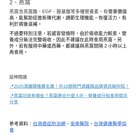
2、燕窩
燕窩含燕窩酸、EGF、胺基酸等多種營養素，有
營業價值
高，能幫助促進新陳代謝，調節生理機能，恢復活力，有
利於病後滋補。
不過要特別注意，若感冒發燒時，由於吸收能力較差，營
養成分無法完整吸收，因此不建議在此時食用燕窩。另
外，若有服用中藥或西藥，都建議與燕窩間隔 2 小時以上
再食用。
延伸閱讀
📍2025滴雞精推薦名單！共10間熱門滴雞精品牌資訊報你知！
📍燕窩功效有哪些？燕窩適合什麼人吃、營養成分和食用禁忌
分享
參考資料：
台灣癌症防治網
、
安南醫院
、
台灣健康醫學協
會