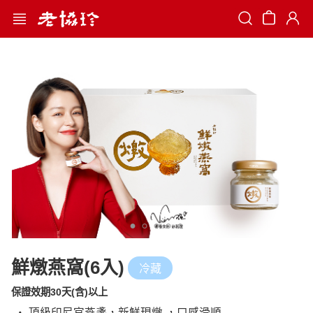
Search
鮮燉燕窩(6入)
冷藏
保證效期30天(含)以上
‧ 頂級印尼官燕盞，新鮮現燉 ，口感滑順