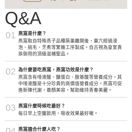
Q&A
01
燕窩是什麼？
燕窩取自特殊燕子品種築巢離開後，巢穴經過浸
泡、挑毛、烹煮等繁雜工序製成。自古視為皇室貴
族御用的頂級滋補聖品。
02
為什麼要吃燕窩，燕窩功效是什麼？
燕窩含有唾液酸、醣蛋白、胺基酸等營養成分，其
中唾液酸是十分珍貴的高價值營養成分。燕窩可促
進新陳代謝，養顏美容，幫助維持青春美麗。
03
燕窩什麼時候吃最好？
每日早上空腹飲用，吸收效果最好喔。
04
燕窩適合什麼人吃？