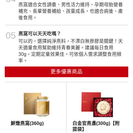
燕窩適合女性調養、男性活力維持、孕期母胎營養
補充、長輩營養補給、孩童成長，也適合病後、產
後食用。
05
燕窩可以天天吃嗎？
可以的，選擇純淨燕料，不漂白無摻膠是關鍵！天
天適量食用幫助維持青春美麗。建議每日食用
30g，定期定量效果佳，可依個人需求調整食用頻
率。
更多優惠商品
鮮燉燕窩(360g)
白金官燕盞(300g)【附
提袋】