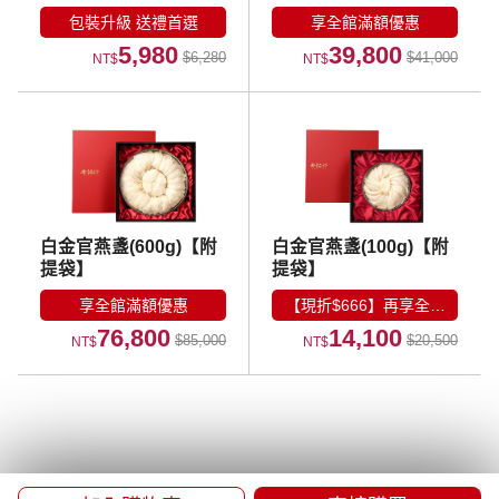
包裝升級 送禮首選
享全館滿額優惠
5,980
39,800
$6,280
$41,000
NT$
NT$
白金官燕盞(600g)【附
白金官燕盞(100g)【附
提袋】
提袋】
享全館滿額優惠
【現折$666】再享全館
76,800
14,100
優惠
$85,000
$20,500
NT$
NT$