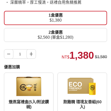
‧ 深層精萃，厚工慢滴，送禮自用魚精推薦
1盒優惠
$1,380
2盒優惠
$2,560 (單盒$1,280)
1,380
$1,580
NT$
優惠加購
燉燕窩禮盒(5入/附波鑽
熬雞精 環境友善組(60
碗)
入)