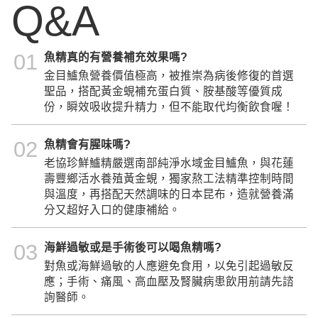
Q&A
01
魚精真的有營養補充效果嗎?
金目鱸魚營養價值極高，被推崇為病後修復的首選
聖品，搭配黃金蜆補充蛋白質、胺基酸等優質成
份，瞬效吸收提升精力，但不能取代均衡飲食喔！
02
魚精會有腥味嗎?
老協珍鮮鱸精嚴選南部純淨水域金目鱸魚，與花蓮
壽豐鄉活水養殖黃金蜆，獨家熬工法精準控制時間
與溫度，再搭配天然調味的日本昆布，造就營養滿
分又超好入口的健康補給。
03
海鮮過敏或是手術後可以喝魚精嗎?
對魚或海鮮過敏的人應避免食用，以免引起過敏反
應；手術、痛風、高血壓及腎臟病患飲用前請先諮
詢醫師。