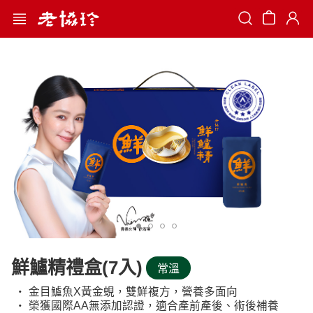
Search
鮮鱸精禮盒(7入)
常溫
‧ 金目鱸魚X黃金蜆，雙鮮複方，營養多面向
‧ 榮獲國際AA無添加認證，適合產前產後、術後補養