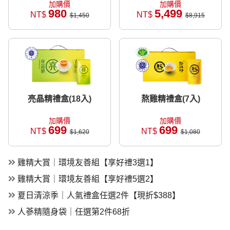
加購價
加購價
980
5,499
NT$
NT$
$1,450
$8,915
亮晶精禮盒(18入)
熬雞精禮盒(7入)
加購價
加購價
699
699
NT$
NT$
$1,620
$1,080
雞精大賞｜環境友善組【享好禮3選1】
雞精大賞｜環境友善組【享好禮5選2】
夏日清涼季｜人氣禮盒任選2件【現折$388】
人蔘精隨身袋｜任選第2件68折