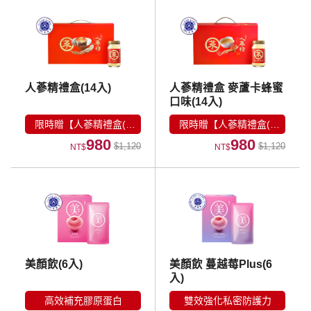
人蔘精禮盒(14入)
人蔘精禮盒 麥蘆卡蜂蜜
口味(14入)
限時贈【人蔘精禮盒(7
限時贈【人蔘精禮盒(7
980
980
入)】
入)】
$1,120
$1,120
NT$
NT$
美顏飲(6入)
美顏飲 蔓越莓Plus(6
入)
高效補充膠原蛋白
雙效強化私密防護力