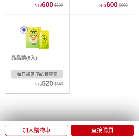
600
600
$600
$600
NT$
NT$
亮晶精(6入)
每日補足 喝的葉黃素
520
$540
NT$
加入購物車
直接購買
品牌故事
門市資訊
常見問題
海外配送
會員權益