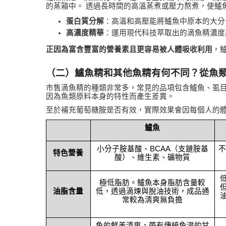
的蒸箱中。 透過長時間的高溫蒸煮或壓力熬煮，使鱸
蛋白質分解
：高溫和高壓能將鱸魚中原本的大分
高濃度精華
：運用現代科技萃取出的滴魚精濃度
正因為富含豐富的營養素且更容易被人體吸收利用
，
（二）鱸魚精和其他魚精有何不同？從魚
市售滴魚精的種類非常多，常見的品項包含鱸魚、虱
因為魚類原料本身的特性而產生差異。
至於補充葡萄糖胺是否有效，實際效果會因每個人的
鱸魚
小分子胺基酸、BCAA（支鏈胺基
不
特色營養
酸）、維生素、礦物質
極低脂肪。鱸魚本身脂肪含量較
油脂含量
低，透過滴煉與脫油技術，成品通
常較為清爽無負擔
魚的鮮美清爽，帶有傳統魚湯的甘