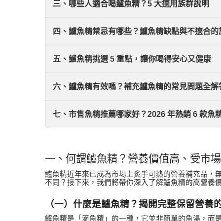
三、哪些人適合喝鱸魚精？5 大適用族群說明
四、鱸魚精禁忌有哪些？鱸魚精缺點與不適合的
五、鱸魚精挑選 5 重點，讓你喝得安心又健康
六、鱸魚精有效嗎？補充鱸魚精的常見問題全解
七、市售魚精推薦哪家好？2026 年熱銷 6 款
一、何謂鱸魚精？營養價值高、受市場
鱸魚精近年來已成為市場上炙手可熱的營養補充品，
不同？接下來，
我們將帶你深入了解鱸魚精的高營養
（一）什麼是鱸魚精？揭開完整保留營養
鱸魚精是「滴魚精」的一種，它並非簡單的魚湯，而