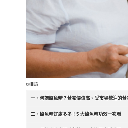
📖目錄
一、何謂鱸魚精？營養價值高、受市場歡迎的營
二、鱸魚精好處多多！5 大鱸魚精功效一次看