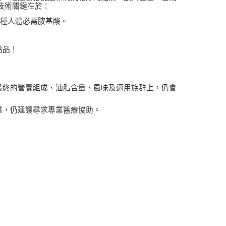
技術關鍵在於：
種人體必需胺基酸。 
品！ 
最終的營養組成、油脂含量、風味及適用族群上，仍會
重，仍建議尋求專業醫療協助。