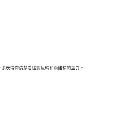
一張表帶你清楚看懂鱸魚精和滴雞精的差異。