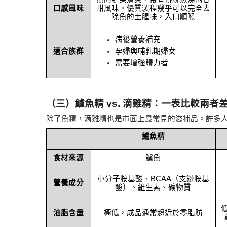
口感風味
甜風味。優質製程幾乎可以完全去
除魚的土腥味，入口順喉
病後營養補充
適合族群
孕婦與哺乳期婦女
需要增強體力者
（三）鱸魚精 vs. 滴雞精：一表比較兩者
除了魚精，滴雞精也是市面上最常見的滋補品。許多
鱸魚精
食材來源
鱸魚
小分子胺基酸、BCAA（支鏈胺基
營養成分
酸）、維生素、礦物質
油脂含量
極低，成品通常趨近於零脂肪