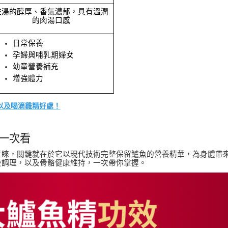
雞湯的醇厚、香氣濃郁，具有溫潤
的肉湯口感
日常保養
孕婦與哺乳期婦女
幼童營養補充
增強體力
以及喝滴雞精好處！
效一次看
睞，關鍵就在於它以現代技術完整保留鱸魚的營養精華，為身體帶來多
後調理，以及骨骼健康維持，一次帶你掌握。