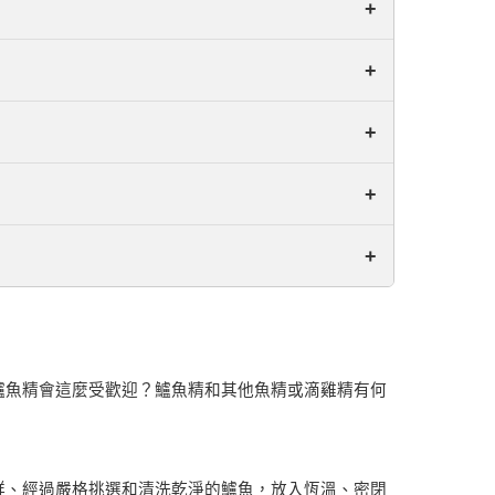
鱸魚精會這麼受歡迎？鱸魚精和其他魚精或滴雞精有何
鮮、經過嚴格挑選和清洗乾淨的鱸魚，放入恆溫、密閉