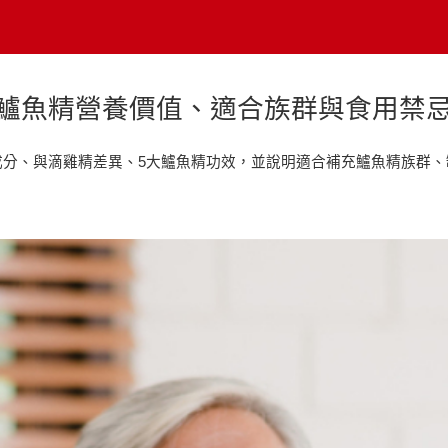
鱸魚精營養價值、適合族群與食用禁
分、與滴雞精差異、5大鱸魚精功效，並說明適合補充鱸魚精族群、