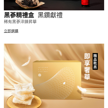
黑鑽獻禮
黑蔘精禮盒
稀有黑蔘淬鍊昇華
立即選購