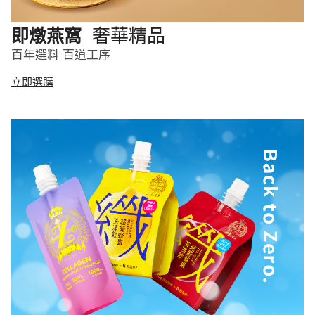
奢華精品
即燉燕窩
百年選料 百道工序
立即選購