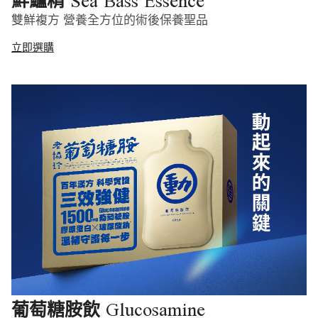
Sea Bass Essence
鮮鱸精
雙鮮複方 營養全方位的術後保養聖品
立即選購
Glucosamine
葡萄糖胺飲