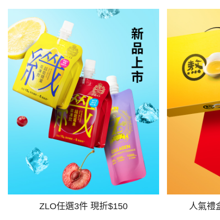
ZLO任選3件 現折$150
人氣禮盒