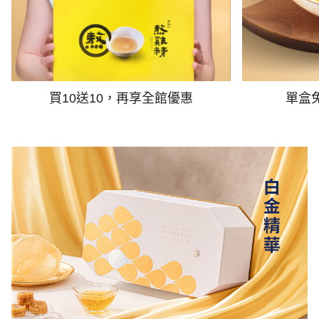
買10送10，再享全館優惠
單盒