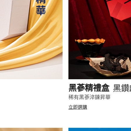
黑鑽
黑蔘精禮盒
稀有黑蔘淬鍊昇華
立即選購