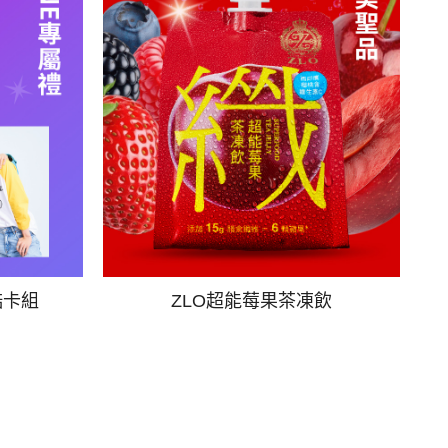
酷卡組
ZLO超能莓果茶凍飲