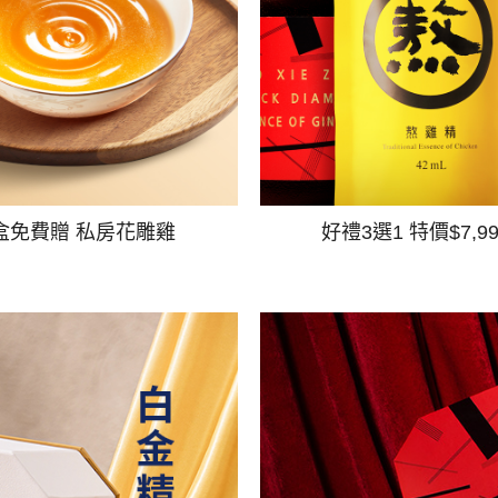
盒免費贈 私房花雕雞
好禮3選1 特價$7,9