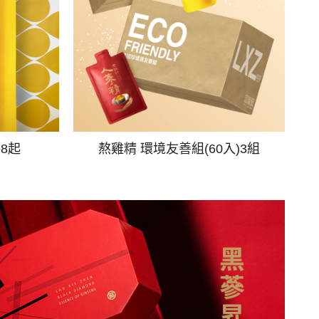
98起
熬雞精 環境友善組(60入)3組