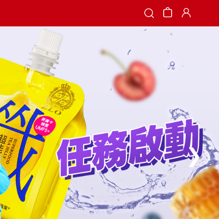
Search
❯