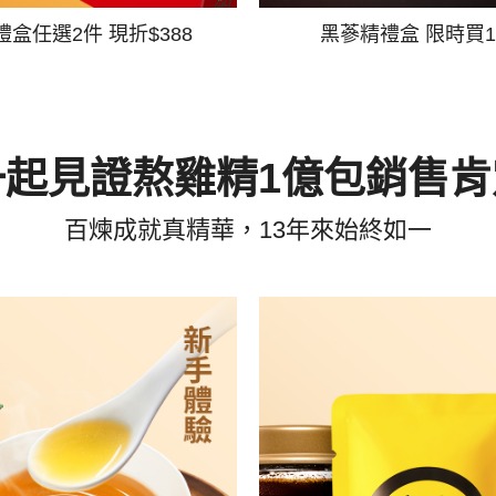
禮盒任選2件 現折$388
黑蔘精禮盒 限時買1
一起見證熬雞精1億包銷售肯
百煉成就真精華，13年來始終如一