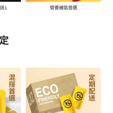
送1
營養補氣首選
定