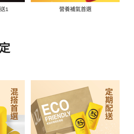
送1
營養補氣首選
定