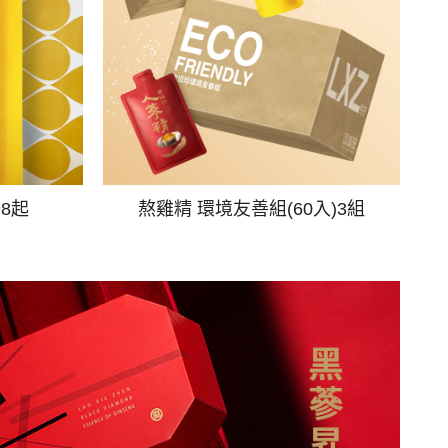
98起
熬雞精 環境友善組(60入)3組