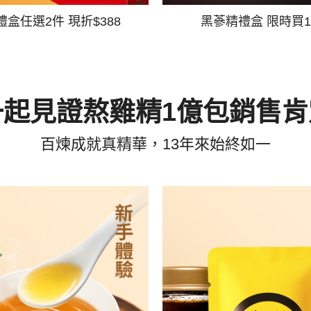
禮盒任選2件 現折$388
黑蔘精禮盒 限時買1
一起見證熬雞精1億包銷售肯
百煉成就真精華，13年來始終如一