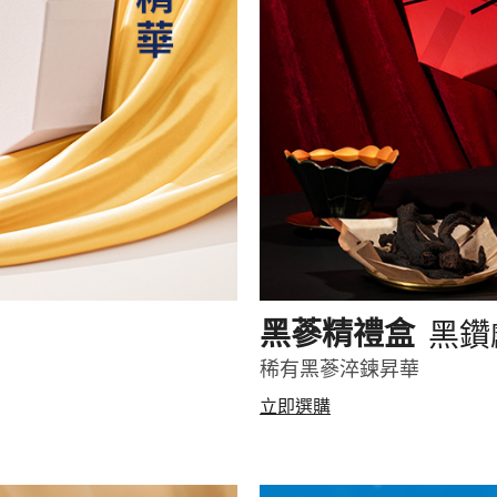
黑鑽
黑蔘精禮盒
稀有黑蔘淬鍊昇華
立即選購