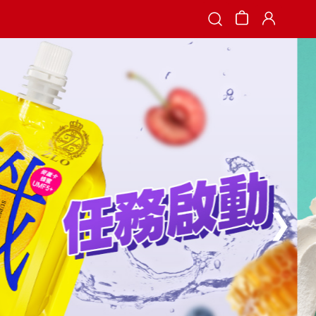
Search
❯