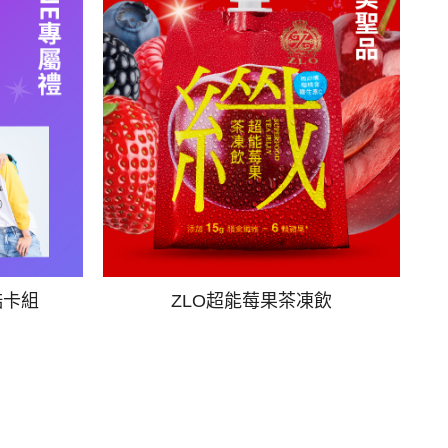
酷卡組
ZLO超能莓果茶凍飲