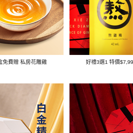
盒免費贈 私房花雕雞
好禮3選1 特價$7,9