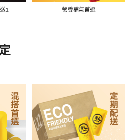
送1
營養補氣首選
定