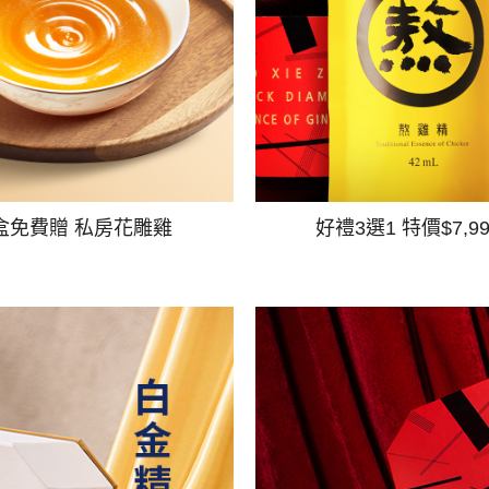
盒免費贈 私房花雕雞
好禮3選1 特價$7,9