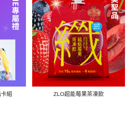
酷卡組
ZLO超能莓果茶凍飲