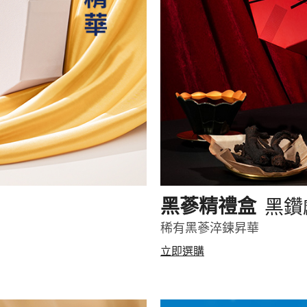
黑鑽
黑蔘精禮盒
稀有黑蔘淬鍊昇華
立即選購