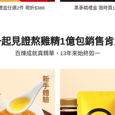
禮盒任選2件 現折$388
黑蔘精禮盒 限時買1
一起見證熬雞精1億包銷售肯
百煉成就真精華，13年來始終如一