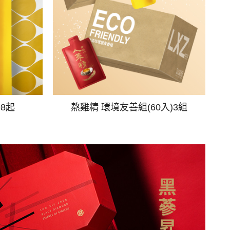
98起
熬雞精 環境友善組(60入)3組