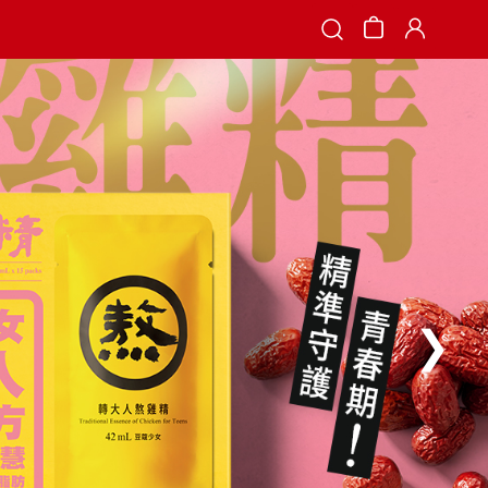
Search
❯