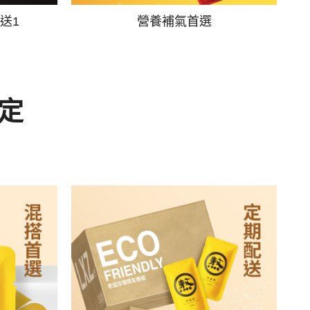
送1
營養補氣首選
定