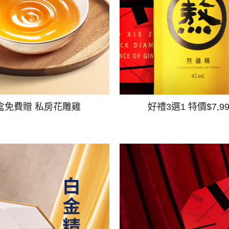
盒免費贈 私房花雕雞
好禮3選1 特價$7,9