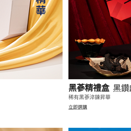
黑鑽
黑蔘精禮盒
稀有黑蔘淬鍊昇華
立即選購