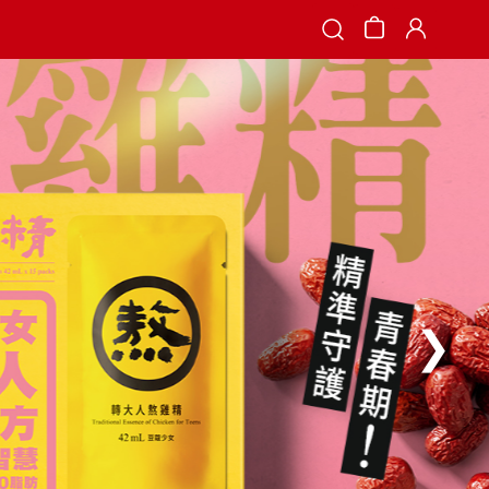
Search
❯