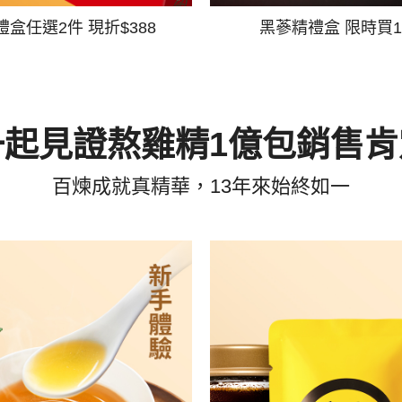
禮盒任選2件 現折$388
黑蔘精禮盒 限時買1
一起見證熬雞精1億包銷售肯
百煉成就真精華，13年來始終如一