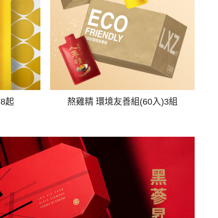
98起
熬雞精 環境友善組(60入)3組