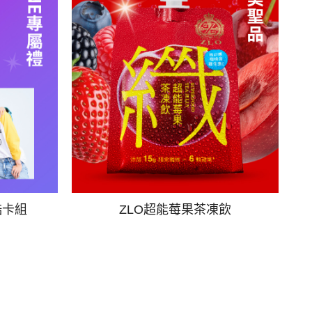
酷卡組
ZLO超能莓果茶凍飲